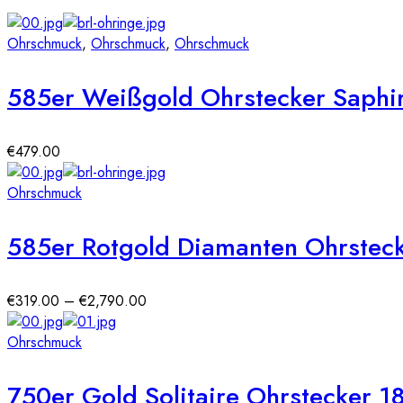
Ohrschmuck
,
Ohrschmuck
,
Ohrschmuck
585er Weißgold Ohrstecker Saphir 
€
479.00
Ohrschmuck
585er Rotgold Diamanten Ohrstec
Preisspanne:
€
319.00
–
€
2,790.00
€319.00
bis
Ohrschmuck
€2,790.00
750er Gold Solitaire Ohrstecker 18 