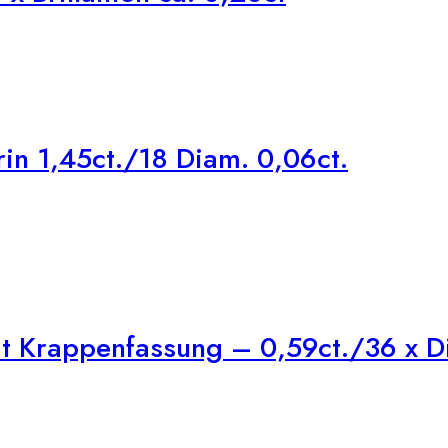
n 1,45ct./18 Diam. 0,06ct.
t Krappenfassung – 0,59ct./36 x Di