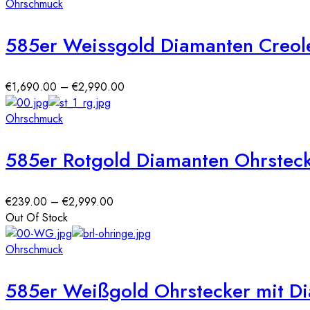
Ohrschmuck
585er Weissgold Diamanten Creolen
Preisspanne:
€
1,690.00
–
€
2,990.00
€1,690.00
bis
Ohrschmuck
€2,990.00
585er Rotgold Diamanten Ohrstec
Preisspanne:
€
239.00
–
€
2,999.00
€239.00
Out Of Stock
bis
€2,999.00
Ohrschmuck
585er Weißgold Ohrstecker mit Di