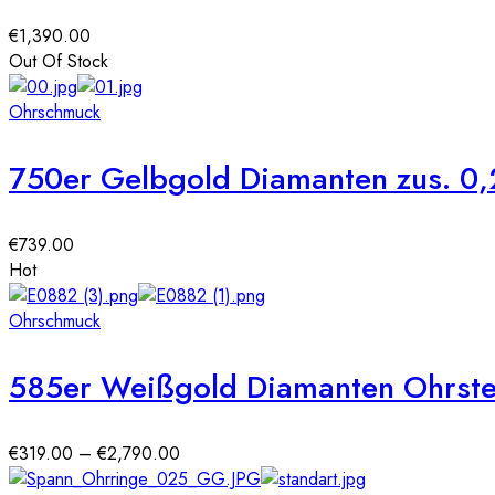
€
1,390.00
Out Of Stock
Ohrschmuck
750er Gelbgold Diamanten zus. 0,
€
739.00
Hot
Ohrschmuck
585er Weißgold Diamanten Ohrstec
Preisspanne:
€
319.00
–
€
2,790.00
€319.00