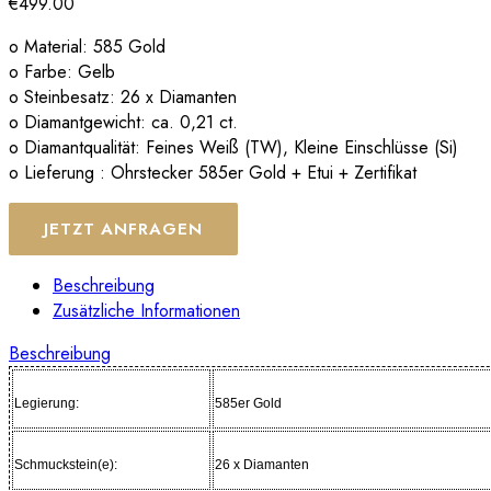
€
499.00
o Material: 585 Gold
o Farbe: Gelb
o Steinbesatz: 26 x Diamanten
o Diamantgewicht: ca. 0,21 ct.
o Diamantqualität: Feines Weiß (TW), Kleine Einschlüsse (Si)
o Lieferung : Ohrstecker 585er Gold + Etui + Zertifikat
JETZT ANFRAGEN
Beschreibung
Zusätzliche Informationen
Beschreibung
Legierung:
585er Gold
Schmuckstein(e):
26 x Diamanten