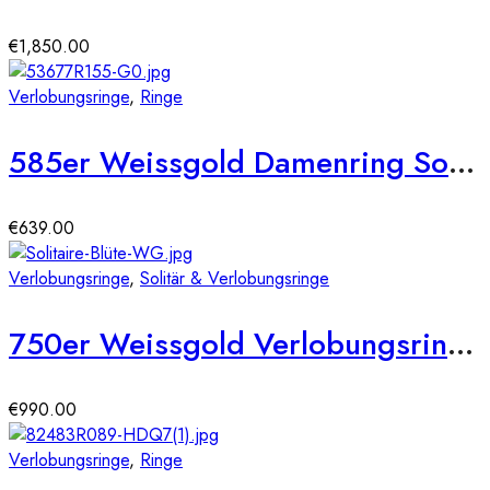
€
1,850.00
Verlobungsringe
,
Ringe
585er Weissgold Damenring Solitair mit Zirkonia Gr. 54 Illusion 4er Krappe
€
639.00
Verlobungsringe
,
Solitär & Verlobungsringe
750er Weissgold Verlobungsring 6er Krappe Blütenform ca. 0,36 ct. Illusion Diamant
€
990.00
Verlobungsringe
,
Ringe