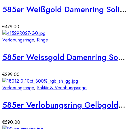
585er Weißgold Damenring Solitair mit Zirkonia Octagonschliff Gr. 54
€
479.00
Verlobungsringe
,
Ringe
585er Weissgold Damenring Solitair mit Zirkonia Square Gr. 54
€
299.00
Verlobungsringe
,
Solitär & Verlobungsringe
585er Verlobungsring Gelbgold 0,15 ct.
€
590.00