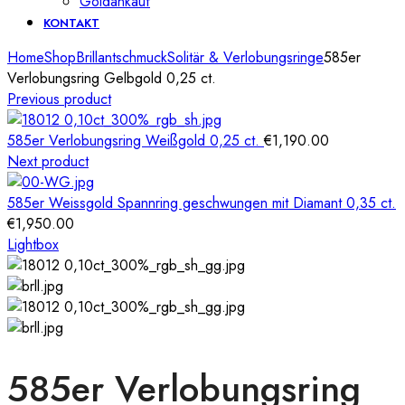
Goldankauf
KONTAKT
Home
Shop
Brillantschmuck
Solitär & Verlobungsringe
585er
Verlobungsring Gelbgold 0,25 ct.
Previous product
585er Verlobungsring Weißgold 0,25 ct.
€
1,190.00
Next product
585er Weissgold Spannring geschwungen mit Diamant 0,35 ct.
€
1,950.00
Lightbox
585er Verlobungsring