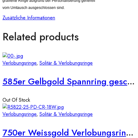
gravierte Ringe aufgrund der Personalisierung generell
vom Umtausch ausgeschlossen sind.
Zusätzliche Informationen
Related products
Verlobungsringe
,
Solitär & Verlobungsringe
585er Gelbgold Spannring geschwungen mit Diamant 0,15 ct.
Out Of Stock
Verlobungsringe
,
Solitär & Verlobungsringe
750er Weissgold Verlobungsring mit 0,55ct, Princess Cut & Brillantkranz, Size 54