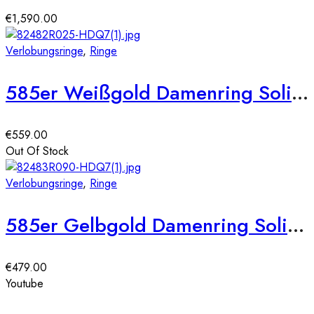
€
1,590.00
Verlobungsringe
,
Ringe
585er Weißgold Damenring Solitair mit Zirkonia Tropfenschliff Gr. 54
€
559.00
Out Of Stock
Verlobungsringe
,
Ringe
585er Gelbgold Damenring Solitair mit Zirkonia Octagonschliff Gr. 54
€
479.00
Youtube