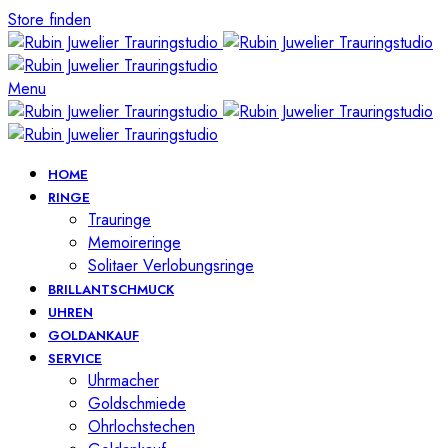
Store finden
Menu
HOME
RINGE
Trauringe
Memoireringe
Solitaer Verlobungsringe
BRILLANTSCHMUCK
UHREN
GOLDANKAUF
SERVICE
Uhrmacher
Goldschmiede
Ohrlochstechen