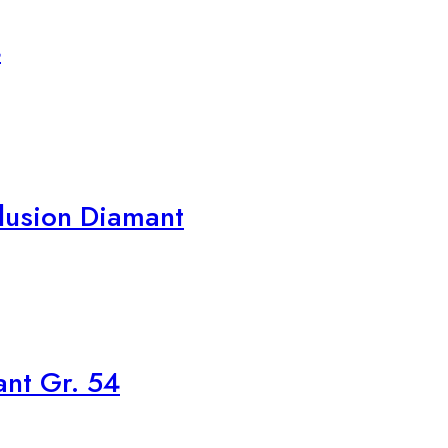
4
llusion Diamant
ant Gr. 54