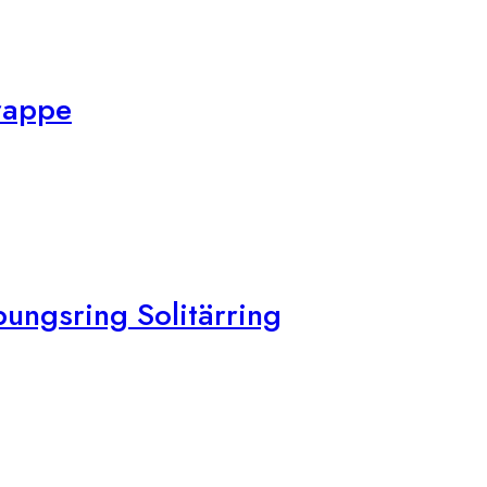
Krappe
ungsring Solitärring