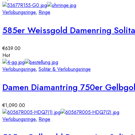
Verlobungsringe
,
Ringe
585er Weissgold Damenring Solitair
€
639.00
Hot
Verlobungsringe
,
Solitär & Verlobungsringe
Damen Diamantring 750er Gelbgold 
€
1,090.00
Verlobungsringe
,
Ringe