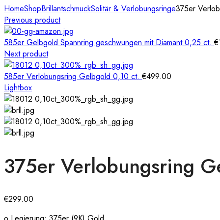
Home
Shop
Brillantschmuck
Solitär & Verlobungsringe
375er Verlob
Previous product
585er Gelbgold Spannring geschwungen mit Diamant 0,25 ct.
€
Next product
585er Verlobungsring Gelbgold 0,10 ct.
€
499.00
Lightbox
375er Verlobungsring Ge
€
299.00
o Legierung: 375er (9K) Gold