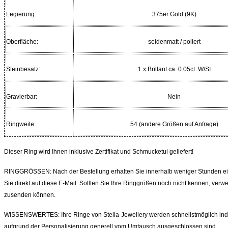
Legierung:
375er Gold (9K)
Oberfläche:
seidenmatt / poliert
Steinbesatz:
1 x Brillant ca. 0.05ct. W/SI
Gravierbar:
Nein
Ringweite:
54 (andere Größen auf Anfrage)
Dieser Ring wird Ihnen inklusive Zertifikat und Schmucketui geliefert!
RINGGRÖSSEN: Nach der Bestellung erhalten Sie innerhalb weniger Stunden ein
Sie direkt auf diese E-Mail. Sollten Sie Ihre Ringgrößen noch nicht kennen, ve
zusenden können.
WISSENSWERTES: Ihre Ringe von Stella-Jewellery werden schnellstmöglich individ
aufgrund der Personalisierung generell vom Umtausch ausgeschlossen sind.