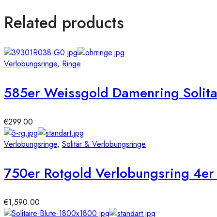
Related products
Verlobungsringe
,
Ringe
585er Weissgold Damenring Solitai
€
299.00
Verlobungsringe
,
Solitär & Verlobungsringe
750er Rotgold Verlobungsring 4er 
€
1,590.00