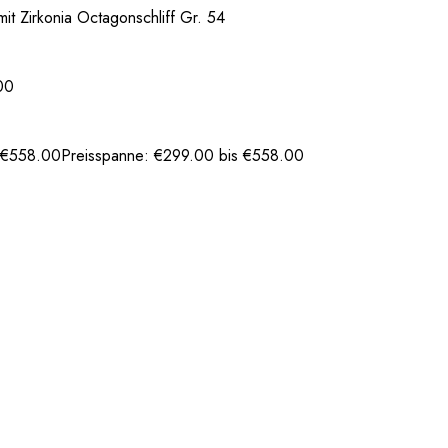
it Zirkonia Octagonschliff Gr. 54
00
€
558.00
Preisspanne: €299.00 bis €558.00