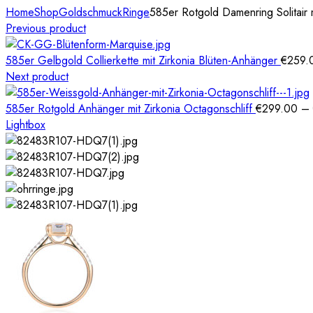
Home
Shop
Goldschmuck
Ringe
585er Rotgold Damenring Solitair m
Previous product
585er Gelbgold Collierkette mit Zirkonia Blüten-Anhänger
€
259.
Next product
585er Rotgold Anhänger mit Zirkonia Octagonschliff
€
299.00
–
Lightbox