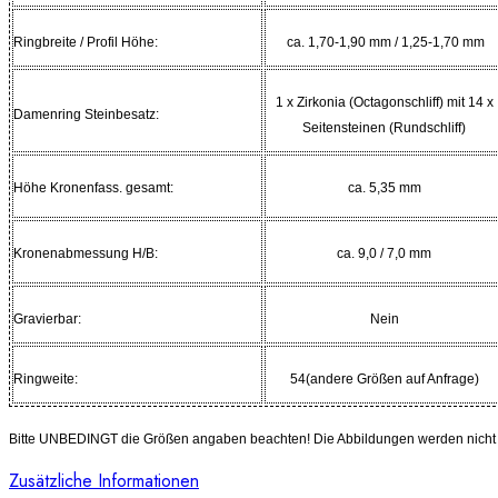
Ringbreite / Profil Höhe:
ca. 1,70-1,90 mm / 1,25-1,70 mm
1 x Zirkonia (Octagonschliff) mit 14 x
Damenring Steinbesatz:
Seitensteinen (Rundschliff)
Höhe Kronenfass. gesamt:
ca. 5,35 mm
Kronenabmessung H/B:
ca. 9,0 / 7,0 mm
Gravierbar:
Nein
Ringweite:
54(andere Größen auf Anfrage)
Bitte UNBEDINGT die Größen angaben beachten! Die Abbildungen werden nicht in
Zusätzliche Informationen