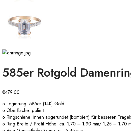
585er Rotgold Damenring 
€
479.00
o Legierung: 585er (14K) Gold
o Oberfläche: poliert
o Ringschiene: innen abgerundet (bombiert) für besseren Trage
o Ring Breite / Profil Höhe: ca. 1,70 – 1,90 mm/ 1,25 – 1,70 
o Ring Gesamthöhe Krone: ca. 5,35 mm