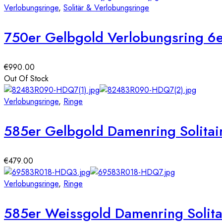
Verlobungsringe
,
Solitär & Verlobungsringe
750er Gelbgold Verlobungsring 6er
€
990.00
Out Of Stock
Verlobungsringe
,
Ringe
585er Gelbgold Damenring Solitair
€
479.00
Verlobungsringe
,
Ringe
585er Weissgold Damenring Solitai