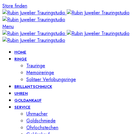
Store finden
Menu
HOME
RINGE
Trauringe
Memoireringe
Solitaer Verlobungsringe
BRILLANTSCHMUCK
UHREN
GOLDANKAUF
SERVICE
Uhrmacher
Goldschmiede
Ohrlochstechen