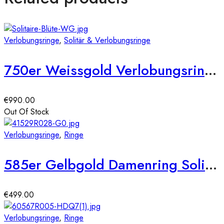
Verlobungsringe
,
Solitär & Verlobungsringe
750er Weissgold Verlobungsring 6er Krappe Blütenform ca. 0,36 ct. Illusion Diamant
€
990.00
Out Of Stock
Verlobungsringe
,
Ringe
585er Gelbgold Damenring Solitair mit Zirkonia Square Gr. 54
€
499.00
Verlobungsringe
,
Ringe