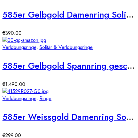
585er Gelbgold Damenring Solitair mit Zirkonia Gr. 54
€
390.00
Verlobungsringe
,
Solitär & Verlobungsringe
585er Gelbgold Spannring geschwungen mit Diamant 0,25 ct.
€
1,490.00
Verlobungsringe
,
Ringe
585er Weissgold Damenring Solitair mit Zirkonia Square Gr. 54
€
299.00