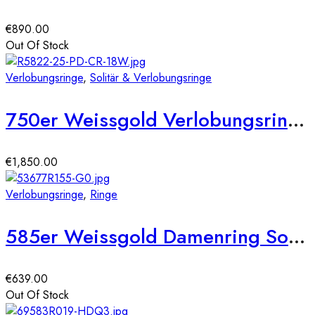
€
890.00
Out Of Stock
Verlobungsringe
,
Solitär & Verlobungsringe
750er Weissgold Verlobungsring mit 0,55ct, Princess Cut & Brillantkranz, Size 54
€
1,850.00
Verlobungsringe
,
Ringe
585er Weissgold Damenring Solitair mit Zirkonia Gr. 54 Illusion 4er Krappe
€
639.00
Out Of Stock