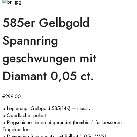
585er Gelbgold
Spannring
geschwungen mit
Diamant 0,05 ct.
€
299.00
o Legierung: Gelbgold 585(14K) – massiv
o Oberfläche: poliert
o Ringschiene: innen abgerundet (bombiert) für besseren
Tragekomfort
o Damenring Steinbesatz: mit Brillant 0.05ct W/SI