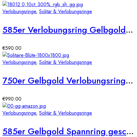
Verlobungsringe
,
Solitär & Verlobungsringe
585er Verlobungsring Gelbgold 0,15 ct.
€
590.00
Verlobungsringe
,
Solitär & Verlobungsringe
750er Gelbgold Verlobungsring 6er Krappe Blütenform ca. 0,36 ct. Illusion Diamant
€
990.00
Verlobungsringe
,
Solitär & Verlobungsringe
585er Gelbgold Spannring geschwungen mit Diamant 0,15 ct.