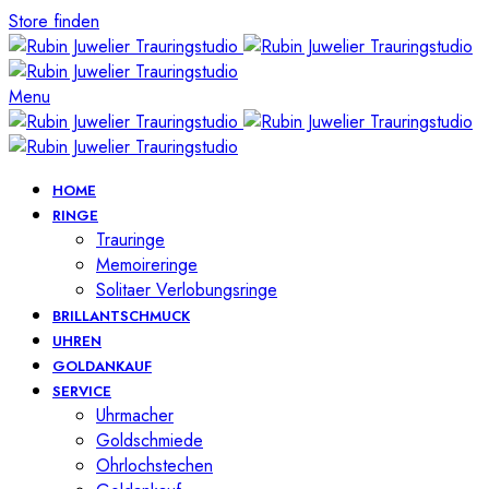
Store finden
Menu
HOME
RINGE
Trauringe
Memoireringe
Solitaer Verlobungsringe
BRILLANTSCHMUCK
UHREN
GOLDANKAUF
SERVICE
Uhrmacher
Goldschmiede
Ohrlochstechen