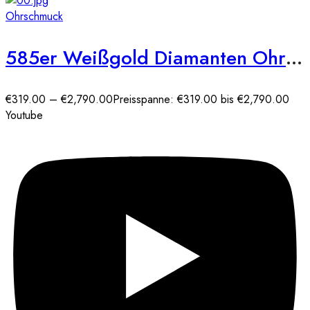
Ohrschmuck
585er Weißgold Diamanten Ohrstecker Zargenfassung
€
319.00
–
€
2,790.00
Preisspanne: €319.00 bis €2,790.00
Youtube