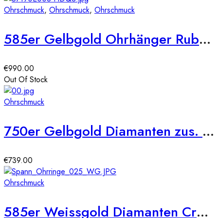
Ohrschmuck
,
Ohrschmuck
,
Ohrschmuck
585er Gelbgold Ohrhänger Rubin 0,60ct. tropfenform und 40 x Diamanten 0,11ct.
€
990.00
Out Of Stock
Ohrschmuck
750er Gelbgold Diamanten zus. 0,28ct. Ohrstecker
€
739.00
Ohrschmuck
585er Weissgold Diamanten Creolen Spannfassung Brilliant Solitaire