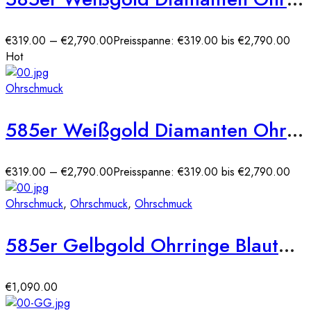
€
319.00
–
€
2,790.00
Preisspanne: €319.00 bis €2,790.00
Hot
Ohrschmuck
585er Weißgold Diamanten Ohrstecker 4er Krappe
€
319.00
–
€
2,790.00
Preisspanne: €319.00 bis €2,790.00
Ohrschmuck
,
Ohrschmuck
,
Ohrschmuck
585er Gelbgold Ohrringe Blautopas 6,16ct./24 Diam. 0,07ct.
€
1,090.00