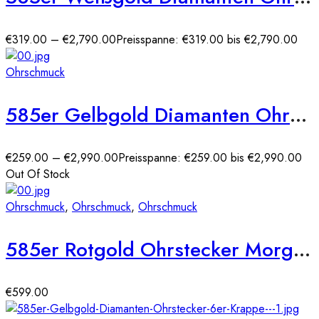
€
319.00
–
€
2,790.00
Preisspanne: €319.00 bis €2,790.00
Ohrschmuck
585er Gelbgold Diamanten Ohrstecker Spannfassung Solitaire
€
259.00
–
€
2,990.00
Preisspanne: €259.00 bis €2,990.00
Out Of Stock
Ohrschmuck
,
Ohrschmuck
,
Ohrschmuck
585er Rotgold Ohrstecker Morganit Krappenfassung – 0,59ct./36 x Diamanten zus. 0,13ct.
€
599.00