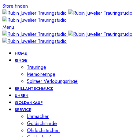
Store finden
Menu
HOME
RINGE
Trauringe
Memoireringe
Solitaer Verlobungsringe
BRILLANTSCHMUCK
UHREN
GOLDANKAUF
SERVICE
Uhrmacher
Goldschmiede
Ohrlochstechen