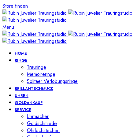
Store finden
Menu
HOME
RINGE
Trauringe
Memoireringe
Solitaer Verlobungsringe
BRILLANTSCHMUCK
UHREN
GOLDANKAUF
SERVICE
Uhrmacher
Goldschmiede
Ohrlochstechen