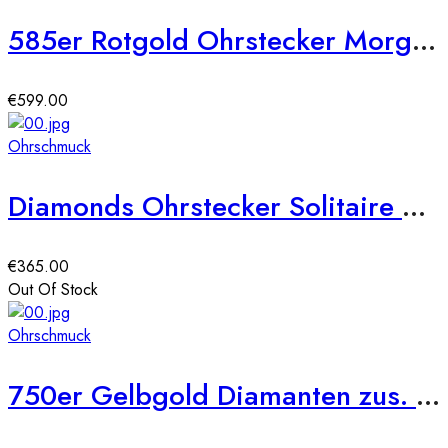
585er Rotgold Ohrstecker Morganit Krappenfassung – 0,59ct./36 x Diamanten zus. 0,13ct.
€
599.00
Ohrschmuck
Diamonds Ohrstecker Solitaire 585er Gold Ohrringe Brillanten Ohrschmuck
€
365.00
Out Of Stock
Ohrschmuck
750er Gelbgold Diamanten zus. 0,28ct. Ohrstecker