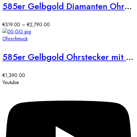
585er Gelbgold Diamanten Ohrstecker 6er Krappe
Preisspanne:
€
319.00
–
€
2,790.00
€319.00
bis
Ohrschmuck
€2,790.00
585er Gelbgold Ohrstecker mit Diamanten zus. 0,50ct.
€
1,390.00
Youtube