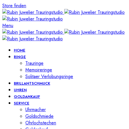
Store finden
Menu
HOME
RINGE
Trauringe
Memoireringe
Solitaer Verlobungsringe
BRILLANTSCHMUCK
UHREN
GOLDANKAUF
SERVICE
Uhrmacher
Goldschmiede
Ohrlochstechen