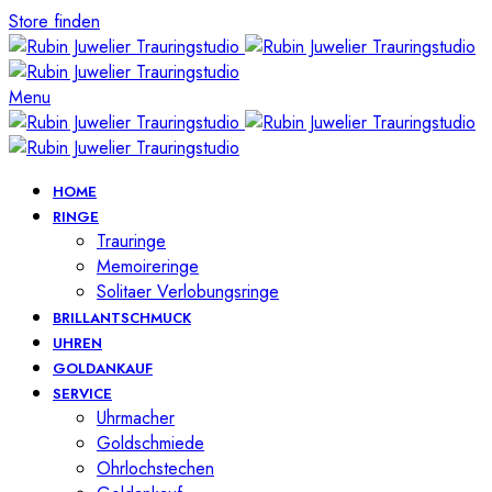
Store finden
Menu
HOME
RINGE
Trauringe
Memoireringe
Solitaer Verlobungsringe
BRILLANTSCHMUCK
UHREN
GOLDANKAUF
SERVICE
Uhrmacher
Goldschmiede
Ohrlochstechen