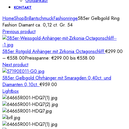
Goldankauf
KONTAKT
Home
Shop
Brillantschmuck
Fashionringe
585er Gelbgold Ring
Fashion Diamant ca. 0,12 ct. Gr. 54
Previous product
585er Rotgold Anhänger mit Zirkonia Octagonschliff
€
299.00
–
€
558.00
Preisspanne: €299.00 bis €558.00
Next product
585er Gelbgold Ohrhänger mit Smaragden 0,40ct. und
Diamanten 0,10ct.
€
959.00
Lightbox