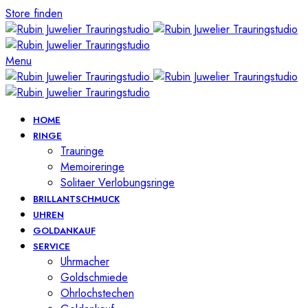
Store finden
Menu
HOME
RINGE
Trauringe
Memoireringe
Solitaer Verlobungsringe
BRILLANTSCHMUCK
UHREN
GOLDANKAUF
SERVICE
Uhrmacher
Goldschmiede
Ohrlochstechen