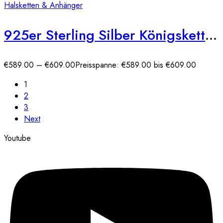
Halsketten & Anhänger
925er Sterling Silber Königskette Massiv 5,30 mm (rhodiniert)
€
589.00
–
€
609.00
Preisspanne: €589.00 bis €609.00
1
2
3
Next
Youtube