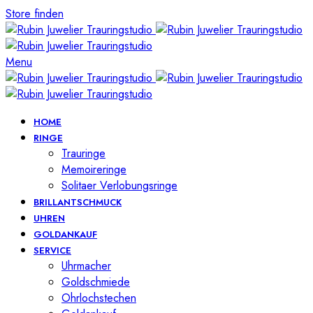
Store finden
Menu
HOME
RINGE
Trauringe
Memoireringe
Solitaer Verlobungsringe
BRILLANTSCHMUCK
UHREN
GOLDANKAUF
SERVICE
Uhrmacher
Goldschmiede
Ohrlochstechen