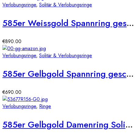
Verlobungsringe
,
Solitär & Verlobungsringe
585er Weissgold Spannring geschwungen mit Diamant 0,15 ct.
€
890.00
Verlobungsringe
,
Solitär & Verlobungsringe
585er Gelbgold Spannring geschwungen mit Diamant 0,10 ct.
€
690.00
Verlobungsringe
,
Ringe
585er Gelbgold Damenring Solitair mit Zirkonia Gr. 54 Illusion 4er Krappe