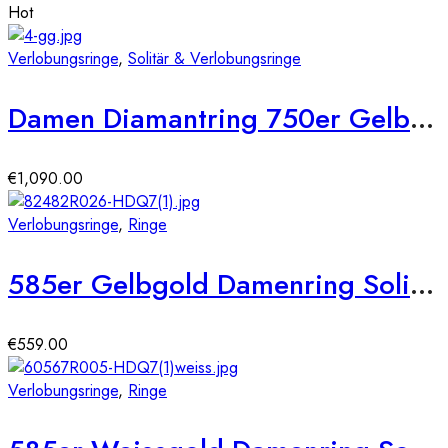
Hot
Verlobungsringe
,
Solitär & Verlobungsringe
Damen Diamantring 750er Gelbgold 0,23 carat Illusion Fassung Verlobungsring Solitärring
€
1,090.00
Verlobungsringe
,
Ringe
585er Gelbgold Damenring Solitair mit Zirkonia Tropfenschliff Gr. 54
€
559.00
Verlobungsringe
,
Ringe