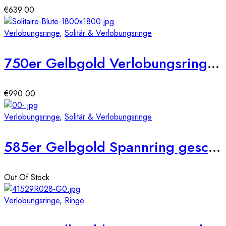
€
639.00
Verlobungsringe
,
Solitär & Verlobungsringe
750er Gelbgold Verlobungsring 6er Krappe Blütenform ca. 0,36 ct. Illusion Diamant
€
990.00
Verlobungsringe
,
Solitär & Verlobungsringe
585er Gelbgold Spannring geschwungen mit Diamant 0,15 ct.
Out Of Stock
Verlobungsringe
,
Ringe