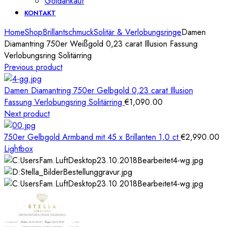
Goldankauf
KONTAKT
Home
Shop
Brillantschmuck
Solitär & Verlobungsringe
Damen
Diamantring 750er Weißgold 0,23 carat Illusion Fassung
Verlobungsring Solitärring
Previous product
Damen Diamantring 750er Gelbgold 0,23 carat Illusion
Fassung Verlobungsring Solitärring
€
1,090.00
Next product
750er Gelbgold Armband mit 45 x Brillanten 1,0 ct
€
2,990.00
Lightbox