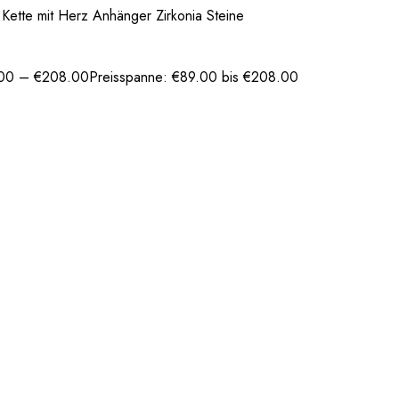
ette mit Herz Anhänger Zirkonia Steine
00
–
€
208.00
Preisspanne: €89.00 bis €208.00