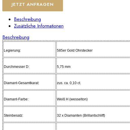
JETZT ANFRAGEN
Beschreibung
Zusätzliche Informationen
Beschreibung
Legierung:
585er Gold Ohrstecker
Durchmesser D:
5,75 mm
Diamant-Gesamtkarat:
zus. ca. 0,10 ct.
Diamant-Farbe:
Weiß H (wesselton)
Steinbesatz:
32 x Diamanten (Brillantschliff)