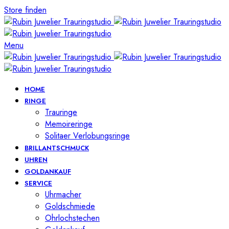
Store finden
Menu
HOME
RINGE
Trauringe
Memoireringe
Solitaer Verlobungsringe
BRILLANTSCHMUCK
UHREN
GOLDANKAUF
SERVICE
Uhrmacher
Goldschmiede
Ohrlochstechen