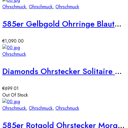
Ohrschmuck
,
Ohrschmuck
,
Ohrschmuck
585er Gelbgold Ohrringe Blautopas 6,16ct./24 Diam. 0,07ct.
€
1,090.00
Ohrschmuck
Diamonds Ohrstecker Solitaire Platin 950 Ohrringe 18-Brillanten ca.0,200ct.
€
699.01
Out Of Stock
Ohrschmuck
,
Ohrschmuck
,
Ohrschmuck
585er Rotgold Ohrstecker Morganit Krappenfassung – 0,59ct./36 x Diamanten zus. 0,13ct.