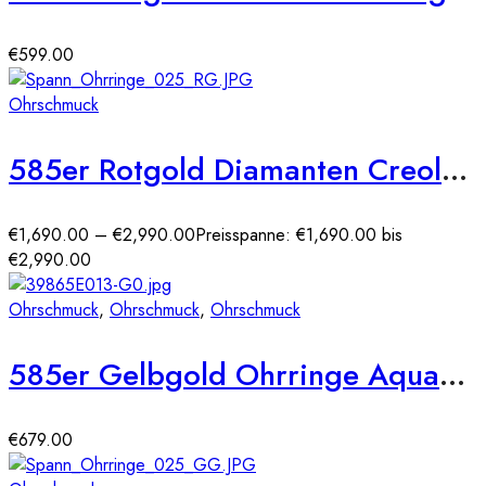
€
599.00
Ohrschmuck
585er Rotgold Diamanten Creolen Spannfassung Brilliant Solitaire
€
1,690.00
–
€
2,990.00
Preisspanne: €1,690.00 bis
€2,990.00
Ohrschmuck
,
Ohrschmuck
,
Ohrschmuck
585er Gelbgold Ohrringe Aquamarin 1,45ct./18 Diam. 0,06ct.
€
679.00