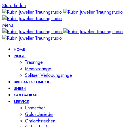
Store finden
Menu
HOME
RINGE
Trauringe
Memoireringe
Solitaer Verlobungsringe
BRILLANTSCHMUCK
UHREN
GOLDANKAUF
SERVICE
Uhrmacher
Goldschmiede
Ohrlochstechen