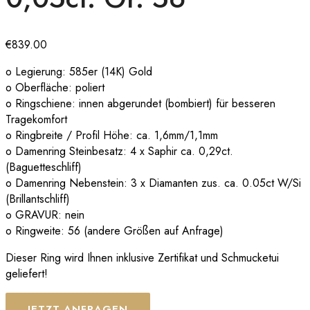
€
839.00
o Legierung: 585er (14K) Gold
o Oberfläche: poliert
o Ringschiene: innen abgerundet (bombiert) für besseren
Tragekomfort
o Ringbreite / Profil Höhe: ca. 1,6mm/1,1mm
o Damenring Steinbesatz: 4 x Saphir ca. 0,29ct.
(Baguetteschliff)
o Damenring Nebenstein: 3 x Diamanten zus. ca. 0.05ct W/Si
(Brillantschliff)
o GRAVUR: nein
o Ringweite: 56 (andere Größen auf Anfrage)
Dieser Ring wird Ihnen inklusive Zertifikat und Schmucketui
geliefert!
JETZT ANFRAGEN