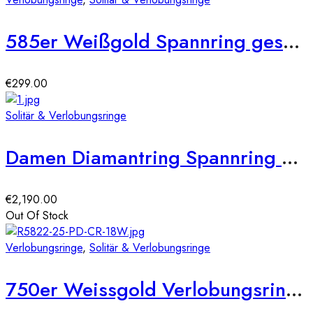
585er Weißgold Spannring geschwungen mit Diamant 0,05 ct.
€
299.00
Solitär & Verlobungsringe
Damen Diamantring Spannring Gelbgold 0,50 carat Solitärring Verlobungsring
€
2,190.00
Out Of Stock
Verlobungsringe
,
Solitär & Verlobungsringe
750er Weissgold Verlobungsring mit 0,55ct, Princess Cut & Brillantkranz, Size 54