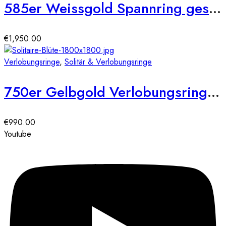
585er Weissgold Spannring geschwungen mit Diamant 0,35 ct.
€
1,950.00
Verlobungsringe
,
Solitär & Verlobungsringe
750er Gelbgold Verlobungsring 6er Krappe Blütenform ca. 0,36 ct. Illusion Diamant
€
990.00
Youtube