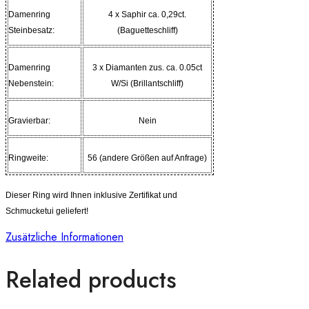
Damenring
4 x Saphir ca. 0,29ct.
Steinbesatz:
(Baguetteschliff)
Damenring
3 x Diamanten zus. ca. 0.05ct
Nebenstein:
W/Si (Brillantschliff)
Gravierbar:
Nein
Ringweite:
56 (andere Größen auf Anfrage)
Dieser Ring wird Ihnen inklusive Zertifikat und
Schmucketui geliefert!
Zusätzliche Informationen
Related products