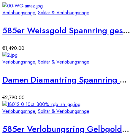
Verlobungsringe
,
Solitär & Verlobungsringe
585er Weissgold Spannring geschwungen mit Diamant 0,25 ct.
€
1,490.00
Verlobungsringe
,
Solitär & Verlobungsringe
Damen Diamantring Spannring Weißgold 0,50 carat Solitärring Verlobungsring
€
2,790.00
Verlobungsringe
,
Solitär & Verlobungsringe
585er Verlobungsring Gelbgold 0,10 ct.