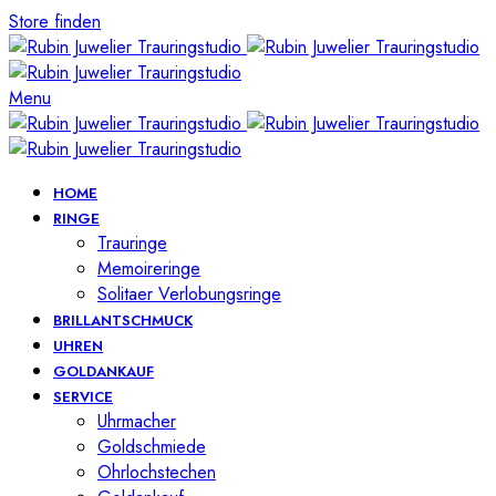
Store finden
Menu
HOME
RINGE
Trauringe
Memoireringe
Solitaer Verlobungsringe
BRILLANTSCHMUCK
UHREN
GOLDANKAUF
SERVICE
Uhrmacher
Goldschmiede
Ohrlochstechen