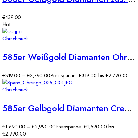
€
439.00
Hot
Ohrschmuck
585er Weißgold Diamanten Ohrstecker 4er Krappe
€
319.00
–
€
2,790.00
Preisspanne: €319.00 bis €2,790.00
Ohrschmuck
585er Gelbgold Diamanten Creolen Spannfassung Brilliant Solitaire
€
1,690.00
–
€
2,990.00
Preisspanne: €1,690.00 bis
€2,990.00