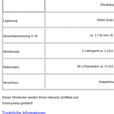
Ohrsthän
585er Gold 
Legierung:
ca. 17,40 mm / B
Gesamtabmessung H / B:
2 x Morganit ca. 2,22ct.
Steinbesatz:
56 x Diamanten ca. 0,14ct. 
Nebenstein:
Klappbris
Verschluss:
Dieser Ohrstecker werden Ihnen inklusive Zertifikat und
Schmucketui geliefert!
Zusätzliche Informationen