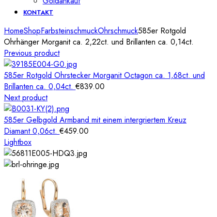
Goldankauf
KONTAKT
Home
Shop
Farbsteinschmuck
Ohrschmuck
585er Rotgold
Ohrhänger Morganit ca. 2,22ct. und Brillanten ca. 0,14ct.
Previous product
585er Rotgold Ohrstecker Morganit Octagon ca. 1,68ct. und
Brillanten ca. 0,04ct.
€
839.00
Next product
585er Gelbgold Armband mit einem intergriertem Kreuz
Diamant 0,06ct.
€
459.00
Lightbox