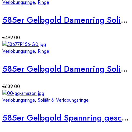
Verlobungsringe
,
Ringe
585er Gelbgold Damenring Solitair mit Zirkonia Square Gr. 54
€
499.00
Verlobungsringe
,
Ringe
585er Gelbgold Damenring Solitair mit Zirkonia Gr. 54 Illusion 4er Krappe
€
639.00
Verlobungsringe
,
Solitär & Verlobungsringe
585er Gelbgold Spannring geschwungen mit Diamant 0,15 ct.