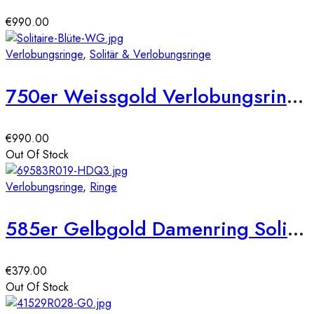
€
990.00
Verlobungsringe
,
Solitär & Verlobungsringe
750er Weissgold Verlobungsring 6er Krappe Blütenform ca. 0,36 ct. Illusion Diamant
€
990.00
Out Of Stock
Verlobungsringe
,
Ringe
585er Gelbgold Damenring Solitair mit Zirkonia Cushion Gr. 54
€
379.00
Out Of Stock