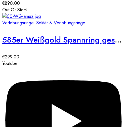
€
890.00
Out Of Stock
Verlobungsringe
,
Solitär & Verlobungsringe
585er Weißgold Spannring geschwungen mit Diamant 0,05 ct.
€
299.00
Youtube