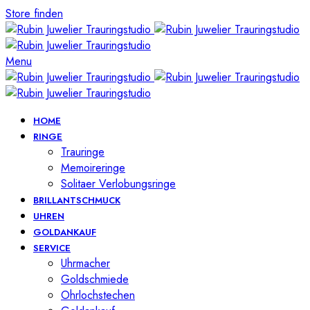
Store finden
Menu
HOME
RINGE
Trauringe
Memoireringe
Solitaer Verlobungsringe
BRILLANTSCHMUCK
UHREN
GOLDANKAUF
SERVICE
Uhrmacher
Goldschmiede
Ohrlochstechen