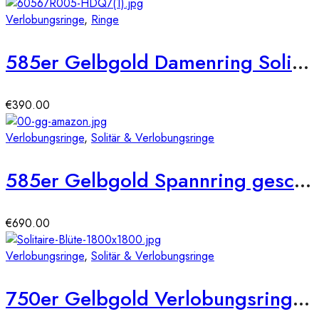
Verlobungsringe
,
Ringe
585er Gelbgold Damenring Solitair mit Zirkonia Gr. 54
€
390.00
Verlobungsringe
,
Solitär & Verlobungsringe
585er Gelbgold Spannring geschwungen mit Diamant 0,10 ct.
€
690.00
Verlobungsringe
,
Solitär & Verlobungsringe
750er Gelbgold Verlobungsring 6er Krappe Blütenform ca. 0,36 ct. Illusion Diamant