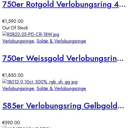
750er Rotgold Verlobungsring 4er Krappen ca. 0,36 ct Illusion Diamant Gr. 54
€
1,590.00
Out Of Stock
Verlobungsringe
,
Solitär & Verlobungsringe
750er Weissgold Verlobungsring mit 0,55ct, Princess Cut & Brillantkranz, Size 54
€
1,850.00
Verlobungsringe
,
Solitär & Verlobungsringe
585er Verlobungsring Gelbgold 0,15 ct.
€
590.00