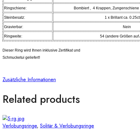
Ringschiene:
Bombiert ,
4 Krappen, Zungenschiene mi
Steinbesatz:
1 x Brillant ca. 0.25ct
Gravierbar:
Nein
Ringweite:
54 (andere Größ
en auf
Dieser Ring wird Ihnen inklusive Zertifikat und
Schmucketui geliefert!
Zusätzliche Informationen
Related products
Verlobungsringe
,
Solitär & Verlobungsringe