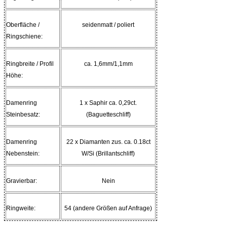
Oberfläche /
seidenmatt / poliert
Ringschiene
:
Ringbreite / Profil
ca. 1,6mm/1,1mm
Höhe:
Damenring
1 x Saphir ca. 0,29ct.
Steinbesatz:
(Baguetteschliff)
Damenring
22 x Diamanten zus. ca. 0.18ct
Nebenstein:
W/Si (Brillantschliff)
Gravierbar:
Nein
Ringweite:
54 (andere Größen auf Anfrage)