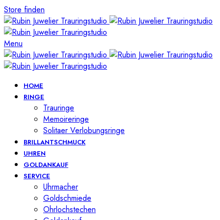
Store finden
Menu
HOME
RINGE
Trauringe
Memoireringe
Solitaer Verlobungsringe
BRILLANTSCHMUCK
UHREN
GOLDANKAUF
SERVICE
Uhrmacher
Goldschmiede
Ohrlochstechen