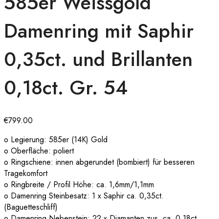
585er Weissgold
Damenring mit Saphir
0,35ct. und Brillanten
0,18ct. Gr. 54
€
799.00
o Legierung: 585er (14K) Gold
o Oberfläche: poliert
o Ringschiene: innen abgerundet (bombiert) für besseren
Tragekomfort
o Ringbreite / Profil Höhe: ca. 1,6mm/1,1mm
o Damenring Steinbesatz: 1 x Saphir ca. 0,35ct.
(Baguetteschliff)
o Damenring Nebenstein: 22 x Diamanten zus. ca. 0.18ct