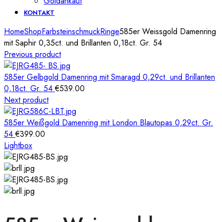
Goldankauf
KONTAKT
Home
Shop
Farbsteinschmuck
Ringe
585er Weissgold Damenring
mit Saphir 0,35ct. und Brillanten 0,18ct. Gr. 54
Previous product
585er Gelbgold Damenring mit Smaragd 0,29ct. und Brillanten
0,18ct. Gr. 54
€
539.00
Next product
585er Weißgold Damenring mit London Blautopas 0,29ct. Gr.
54
€
399.00
Lightbox