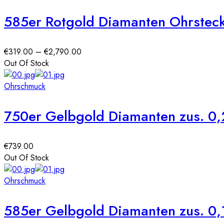
585er Rotgold Diamanten Ohrstec
Preisspanne:
€
319.00
–
€
2,790.00
€319.00
Out Of Stock
bis
€2,790.00
Ohrschmuck
750er Gelbgold Diamanten zus. 0,
€
739.00
Out Of Stock
Ohrschmuck
585er Gelbgold Diamanten zus. 0,1