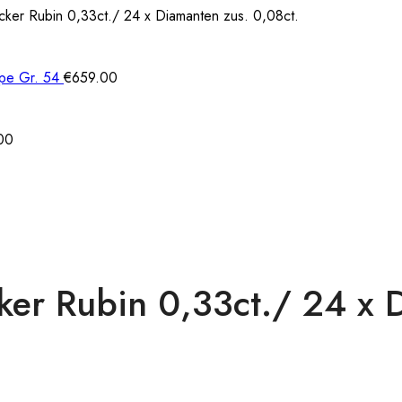
ker Rubin 0,33ct./ 24 x Diamanten zus. 0,08ct.
appe Gr. 54
€
659.00
Preisspanne:
00
€139.00
bis
€278.00
er Rubin 0,33ct./ 24 x D