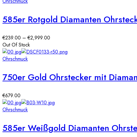
Ohrschmuck
585er Rotgold Diamanten Ohrstec
Preisspanne:
€
239.00
–
€
2,999.00
€239.00
Out Of Stock
bis
€2,999.00
Ohrschmuck
750er Gold Ohrstecker mit Diamant
€
679.00
Ohrschmuck
585er Weißgold Diamanten Ohrste