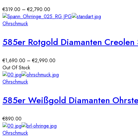
Preisspanne:
€
319.00
–
€
2,790.00
€319.00
bis
Ohrschmuck
€2,790.00
585er Rotgold Diamanten Creolen S
Preisspanne:
€
1,690.00
–
€
2,990.00
€1,690.00
Out Of Stock
bis
€2,990.00
Ohrschmuck
585er Weißgold Diamanten Ohrstec
€
890.00
Ohrschmuck