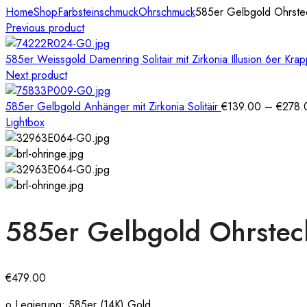
Home
Shop
Farbsteinschmuck
Ohrschmuck
585er Gelbgold Ohrstec
Previous product
585er Weissgold Damenring Solitair mit Zirkonia Illusion 6er Kr
Next product
585er Gelbgold Anhänger mit Zirkonia Solitäir
€
139.00
–
€
278.
Lightbox
585er Gelbgold Ohrsteck
€
479.00
o Legierung: 585er (14K) Gold