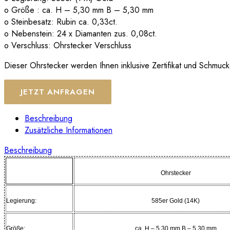
o Größe : ca. H – 5,30 mm B – 5,30 mm
o Steinbesatz: Rubin ca. 0,33ct.
o Nebenstein: 24 x Diamanten zus. 0,08ct.
o Verschluss: Ohrstecker Verschluss
Dieser Ohrstecker werden Ihnen inklusive Zertifikat und Schmucke
JETZT ANFRAGEN
Beschreibung
Zusätzliche Informationen
Beschreibung
Ohrstecker
Legierung:
585er Gold (14K)
Größe:
ca. H – 5,30 mm B – 5,30 mm