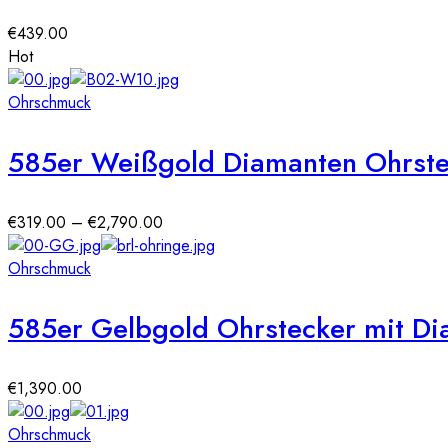
€
439.00
Hot
Ohrschmuck
585er Weißgold Diamanten Ohrste
Preisspanne:
€
319.00
–
€
2,790.00
€319.00
bis
Ohrschmuck
€2,790.00
585er Gelbgold Ohrstecker mit Dia
€
1,390.00
Ohrschmuck