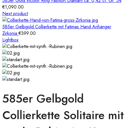
585er Gold tricolor Ring Fashion Diamant ca. 0,42 ct. Gr. 54
€
1,090.00
Next product
585er Gelbgold Collierkette mit Fatimas Hand Anhänger
Zirkonia
€
399.00
Lightbox
585er Gelbgold
Collierkette Solitaire mit