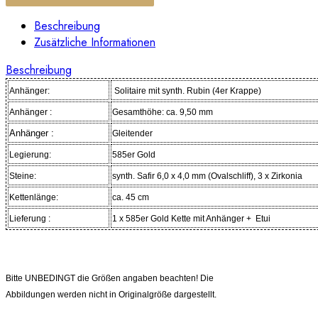
Beschreibung
Zusätzliche Informationen
Beschreibung
Anhänger:
Solitaire mit synth. Rubin (4er Krappe)
Anhänger :
Gesamthöhe: ca. 9,50 mm
Anhänger :
Gleitender
Legierung:
585er Gold
Steine:
synth. Safir 6,0 x 4,0 mm (Ovalschliff), 3 x Zirkonia
Kettenlänge:
ca. 45 cm
Lieferung :
1 x 585er Gold
Kette mit Anhänger
+
Etui
Bitte UNBEDINGT die Größen angaben beachten! Die
Abbildungen werden nicht in Originalgröße dargestellt.