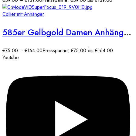
€
39.00
–
€
139.00
Preisspanne: €39.00 bis €139.00
Collier mit Anhänger
585er Gelbgold Damen Anhänger Herz mit Zirkonia Steine
€
75.00
–
€
164.00
Preisspanne: €75.00 bis €164.00
Youtube