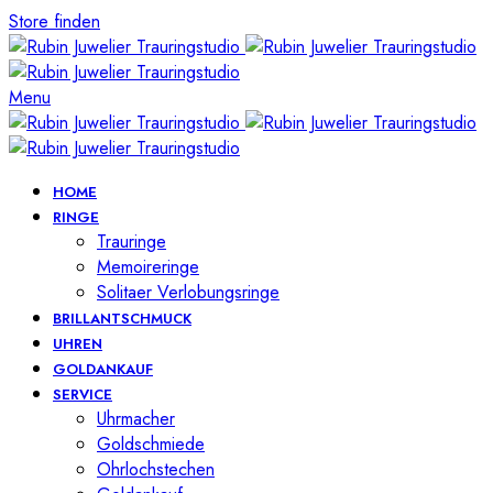
Store finden
Menu
HOME
RINGE
Trauringe
Memoireringe
Solitaer Verlobungsringe
BRILLANTSCHMUCK
UHREN
GOLDANKAUF
SERVICE
Uhrmacher
Goldschmiede
Ohrlochstechen