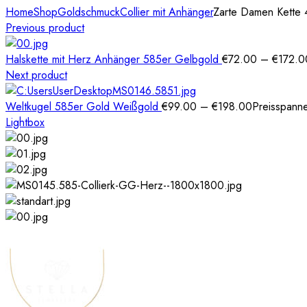
Home
Shop
Goldschmuck
Collier mit Anhänger
Zarte Damen Kette 
Previous product
Halskette mit Herz Anhänger 585er Gelbgold
€
72.00
–
€
172.0
Next product
Weltkugel 585er Gold Weißgold
€
99.00
–
€
198.00
Preisspann
Lightbox