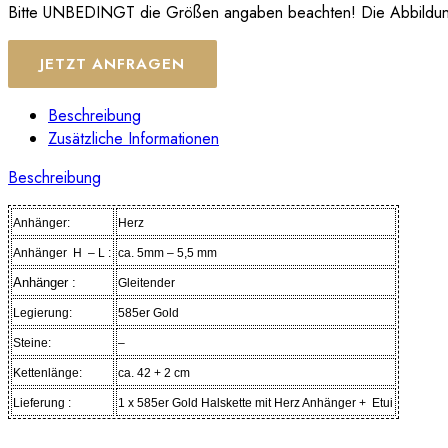
Bitte UNBEDINGT die Größen angaben beachten! Die Abbildungen
JETZT ANFRAGEN
Beschreibung
Zusätzliche Informationen
Beschreibung
Anhänger:
Herz
Anhänger H – L :
ca. 5mm – 5,5 mm
Anhänger :
Gleitender
Legierung:
585er Gold
Steine:
–
Kettenlänge:
ca. 42 + 2 cm
Lieferung :
1 x 585er Gold Halskette mit Herz Anhänger +
Etui