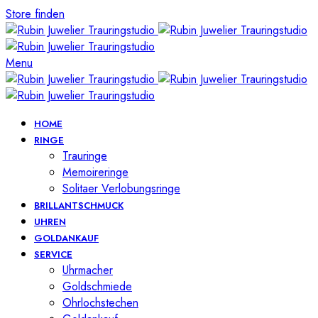
Store finden
Menu
HOME
RINGE
Trauringe
Memoireringe
Solitaer Verlobungsringe
BRILLANTSCHMUCK
UHREN
GOLDANKAUF
SERVICE
Uhrmacher
Goldschmiede
Ohrlochstechen