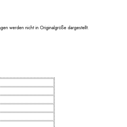
 werden nicht in Originalgröße dargestellt.