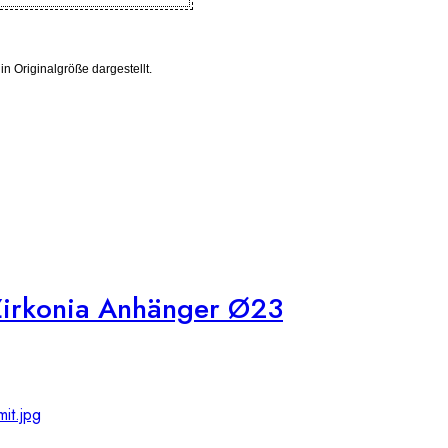
 Originalgröße dargestellt.
Zirkonia Anhänger Ø23