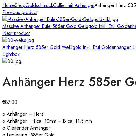
Home
Shop
Goldschmuck
Collier mit Anhänger
Anhänger Herz 585e
Previous product
Massive Anhänger Eule 585er Gold Gelbgold inkl. Etui Goldanh
Next product
Anhänger Herz 585er Gold Weißgold inkl. Etui Goldanhänger 
Lightbox
Anhänger Herz 585er Go
€
87.00
o Anhänger – Herz
o Anhänger : H ca. 10mm – B ca. 11,5 mm
o Gleitender Anhänger
o Legierung: 585er Gold