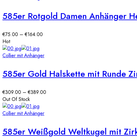
585er Rotgold Damen Anhänger Her
Preisspanne:
€
75.00
–
€
164.00
€75.00
Hot
bis
€164.00
Collier mit Anhänger
585er Gold Halskette mit Runde Z
Preisspanne:
€
309.00
–
€
389.00
€309.00
Out Of Stock
bis
€389.00
Collier mit Anhänger
585er Weißgold Weltkugel mit Zir