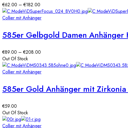
Preisspanne:
€
62.00
–
€
182.00
€62.00
bis
Collier mit Anhänger
€182.00
585er Gelbgold Damen Anhänger He
Preisspanne:
€
89.00
–
€
208.00
€89.00
Out Of Stock
bis
€208.00
Collier mit Anhänger
585er Gold Anhänger mit Zirkonia 
€
59.00
Out Of Stock
Collier mit Anhänger