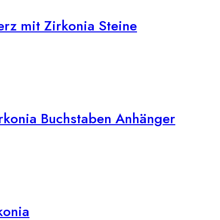
z mit Zirkonia Steine
irkonia Buchstaben Anhänger
konia