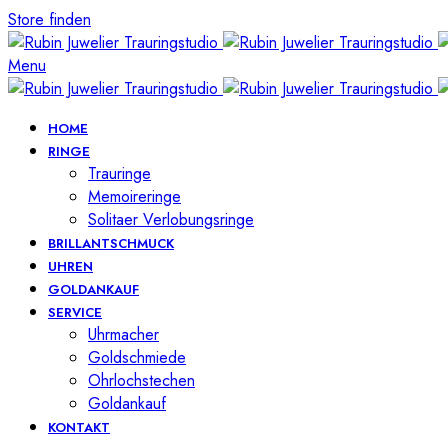
Store finden
Menu
HOME
RINGE
Trauringe
Memoireringe
Solitaer Verlobungsringe
BRILLANTSCHMUCK
UHREN
GOLDANKAUF
SERVICE
Uhrmacher
Goldschmiede
Ohrlochstechen
Goldankauf
KONTAKT