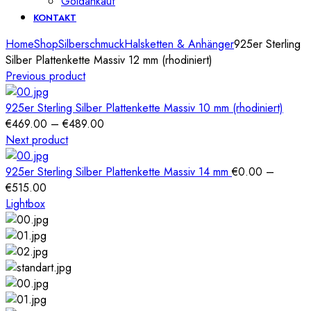
Goldankauf
KONTAKT
Home
Shop
Silberschmuck
Halsketten & Anhänger
925er Sterling
Silber Plattenkette Massiv 12 mm (rhodiniert)
Previous product
925er Sterling Silber Plattenkette Massiv 10 mm (rhodiniert)
Preisspanne:
€
469.00
–
€
489.00
€469.00
Next product
bis
€489.00
925er Sterling Silber Plattenkette Massiv 14 mm
€
0.00
–
Preisspanne:
€
515.00
€0.00
Lightbox
bis
€515.00