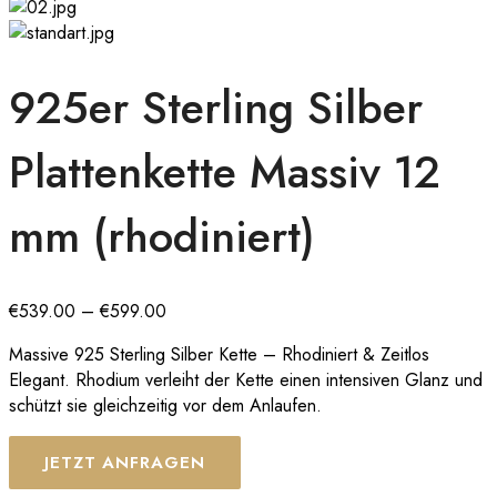
925er Sterling Silber
Plattenkette Massiv 12
mm (rhodiniert)
Preisspanne:
€
539.00
–
€
599.00
€539.00
Massive 925 Sterling Silber Kette – Rhodiniert & Zeitlos
bis
Elegant. Rhodium verleiht der Kette einen intensiven Glanz und
€599.00
schützt sie gleichzeitig vor dem Anlaufen.
JETZT ANFRAGEN