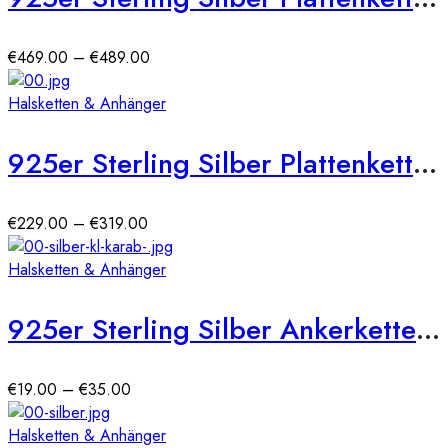
Preisspanne:
€
469.00
–
€
489.00
€469.00
bis
Halsketten & Anhänger
€489.00
925er Sterling Silber Plattenkette Massiv 6 mm (rhodiniert)
Preisspanne:
€
229.00
–
€
319.00
€229.00
bis
Halsketten & Anhänger
€319.00
925er Sterling Silber Ankerkette Massiv 1,4 mm
Preisspanne:
€
19.00
–
€
35.00
€19.00
bis
Halsketten & Anhänger