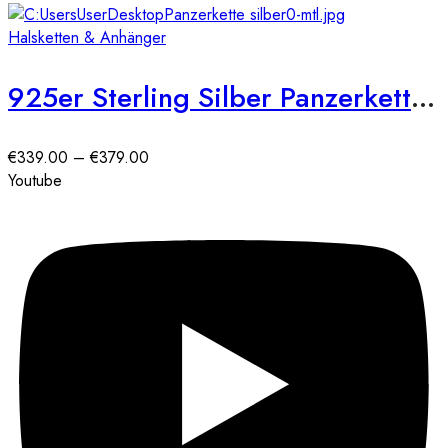
€0.00
bis
Halsketten & Anhänger
€515.00
925er Sterling Silber Panzerkette Massiv 5,5 mm
Preisspanne:
€
339.00
–
€
379.00
€339.00
Youtube
bis
€379.00