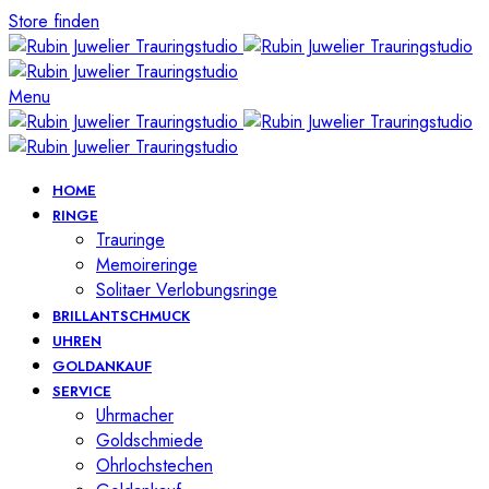
Store finden
Menu
HOME
RINGE
Trauringe
Memoireringe
Solitaer Verlobungsringe
BRILLANTSCHMUCK
UHREN
GOLDANKAUF
SERVICE
Uhrmacher
Goldschmiede
Ohrlochstechen