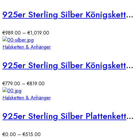
€35.00
925er Sterling Silber Königskette Massiv 6,90 mm (rhodniert)
Preisspanne:
€
989.00
–
€
1,019.00
€989.00
bis
Halsketten & Anhänger
€1,019.00
925er Sterling Silber Königskette Massiv 6,00 mm (rhodniert)
Preisspanne:
€
779.00
–
€
819.00
€779.00
bis
Halsketten & Anhänger
€819.00
925er Sterling Silber Plattenkette Massiv 14 mm
Preisspanne:
€
0.00
–
€
515.00