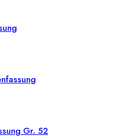
ssung
enfassung
ssung Gr. 52