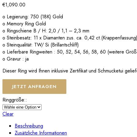
€
1,090.00
o Legierung: 750 (18K) Gold
o Memory Ring Gold
o Ringschiene B / H: 2,0 / 1,1 – 2,3 mm
o Steinbesatz: 11 x Diamanten zus. ca. 0,42 ct.(Krappenfassung
o Steinqualität: TW/ Si (Brillantschliff)
o Lieferbare Ringweiten : 50, 52, 54, 56, 58, 60 (weitere Grö
o Gravur : ja
Dieser Ring wird Ihnen inklusive Zertifikat und Schmucketui gelief
JETZT ANFRAGEN
Ringgröße::
Clear
Beschreibung
Zusätzliche Informationen