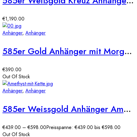
585er Weißgold Kreuz Anhänger mit 58 x Brill. ca. 0,38ct.
€
1,190.00
Anhänger
,
Anhänger
585er Gold Anhänger mit Morganit 0,31ct. und 18 x Brill. 0,07ct.
€
390.00
Out Of Stock
Anhänger
,
Anhänger
585er Weissgold Anhänger Amethyst tropfenform Cushion 4,48ct./ Diam. 0,03ct.
€
439.00
–
€
598.00
Preisspanne: €439.00 bis €598.00
Out Of Stock