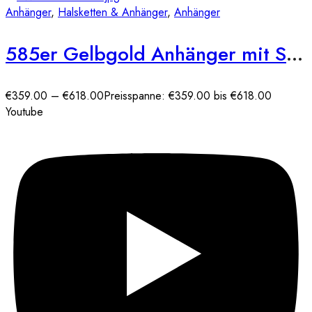
Anhänger
,
Halsketten & Anhänger
,
Anhänger
585er Gelbgold Anhänger mit SW-Perle 1,0 ct und Diamanten 0,06ct
€
359.00
–
€
618.00
Preisspanne: €359.00 bis €618.00
Youtube