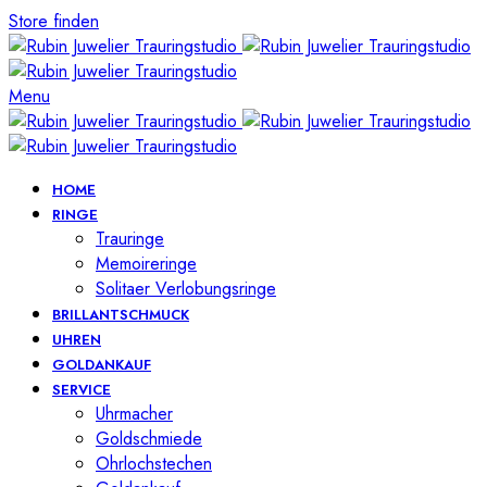
Store finden
Menu
HOME
RINGE
Trauringe
Memoireringe
Solitaer Verlobungsringe
BRILLANTSCHMUCK
UHREN
GOLDANKAUF
SERVICE
Uhrmacher
Goldschmiede
Ohrlochstechen