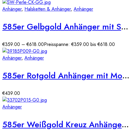
Anhänger
,
Halsketten & Anhänger
,
Anhänger
585er Gelbgold Anhänger mit SW-Perle 1,0 ct und Diamanten 0,06ct
€
359.00
–
€
618.00
Preisspanne: €359.00 bis €618.00
Anhänger
,
Anhänger
585er Rotgold Anhänger mit Morganit Octagon 1,19ct. und Brillanten 0,03ct.
€
439.00
Anhänger
585er Weißgold Kreuz Anhänger mit 58 x Brill. ca. 0,38ct.