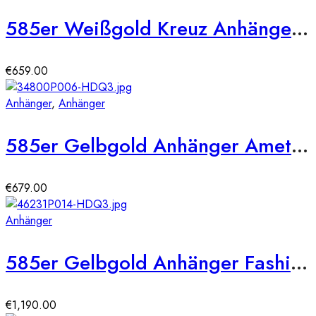
585er Weißgold Kreuz Anhänger mit 54 x Brill. ca. 0,22ct.
€
659.00
Anhänger
,
Anhänger
585er Gelbgold Anhänger Amethyst Cushion 4,85ct./ Diam. 0,11ct.
€
679.00
Anhänger
585er Gelbgold Anhänger Fashion Blüte Diamanten ca. 0,55 ct. Brilllanten
€
1,190.00