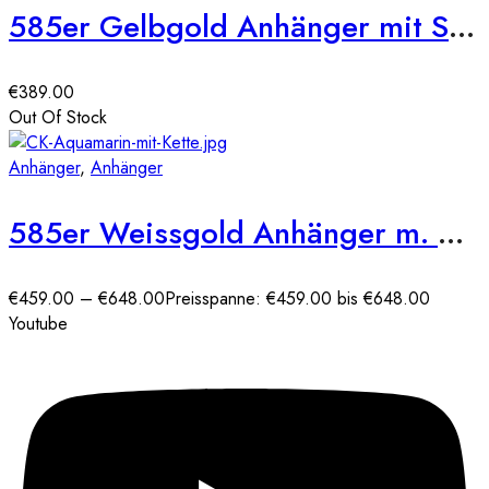
585er Gelbgold Anhänger mit Smaragd 0,16ct. und Brill. 0,03ct.
€
389.00
Out Of Stock
Anhänger
,
Anhänger
585er Weissgold Anhänger m. ovalem Aqaumarin ca. 0,75ct. mit Diamanten 0,09ct.
€
459.00
–
€
648.00
Preisspanne: €459.00 bis €648.00
Youtube