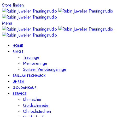
Store finden
Menu
HOME
RINGE
Trauringe
Memoireringe
Solitaer Verlobungsringe
BRILLANTSCHMUCK
UHREN
GOLDANKAUF
SERVICE
Uhrmacher
Goldschmiede
Ohrlochstechen