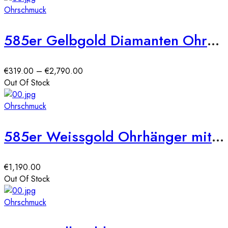
bis
Ohrschmuck
€2,790.00
585er Gelbgold Diamanten Ohrstecker Zargenfassung
Preisspanne:
€
319.00
–
€
2,790.00
€319.00
Out Of Stock
bis
€2,790.00
Ohrschmuck
585er Weissgold Ohrhänger mit Diamanten ca. 0,50ct.
€
1,190.00
Out Of Stock
Ohrschmuck