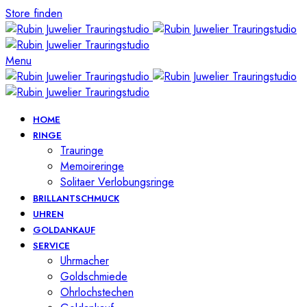
Store finden
Menu
HOME
RINGE
Trauringe
Memoireringe
Solitaer Verlobungsringe
BRILLANTSCHMUCK
UHREN
GOLDANKAUF
SERVICE
Uhrmacher
Goldschmiede
Ohrlochstechen