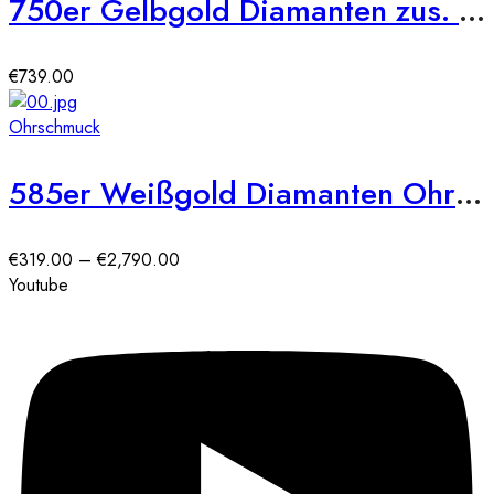
750er Gelbgold Diamanten zus. 0,28ct. Ohrstecker
€
739.00
Ohrschmuck
585er Weißgold Diamanten Ohrstecker Zargenfassung
Preisspanne:
€
319.00
–
€
2,790.00
€319.00
Youtube
bis
€2,790.00