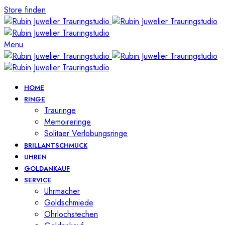
Store finden
Menu
HOME
RINGE
Trauringe
Memoireringe
Solitaer Verlobungsringe
BRILLANTSCHMUCK
UHREN
GOLDANKAUF
SERVICE
Uhrmacher
Goldschmiede
Ohrlochstechen