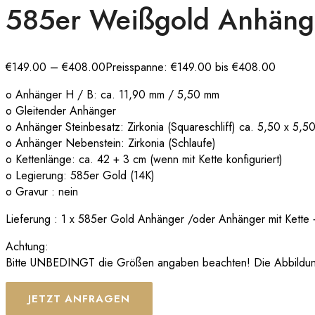
585er Weißgold Anhänger
€
149.00
–
€
408.00
Preisspanne: €149.00 bis €408.00
o Anhänger H / B: ca. 11,90 mm / 5,50 mm
o Gleitender Anhänger
o Anhänger Steinbesatz: Zirkonia (Squareschliff) ca. 5,50 x 5,
o Anhänger Nebenstein: Zirkonia (Schlaufe)
o Kettenlänge: ca. 42 + 3 cm (wenn mit Kette konfiguriert)
o Legierung: 585er Gold (14K)
o Gravur : nein
Lieferung : 1 x 585er Gold Anhänger /oder Anhänger mit Kette +
Achtung:
Bitte UNBEDINGT die Größen angaben beachten! Die Abbildungen
JETZT ANFRAGEN