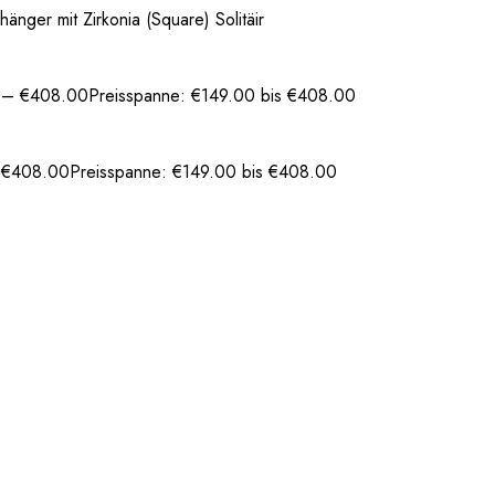
nger mit Zirkonia (Square) Solitäir
–
€
408.00
Preisspanne: €149.00 bis €408.00
–
€
408.00
Preisspanne: €149.00 bis €408.00