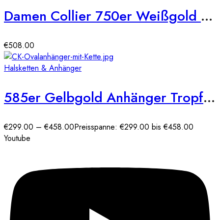
Damen Collier 750er Weißgold Diamant 0,080ct. 42cm Gold Kette Schmuck
€
508.00
Halsketten & Anhänger
585er Gelbgold Anhänger Tropfenform mit Diamanten
€
299.00
–
€
458.00
Preisspanne: €299.00 bis €458.00
Youtube