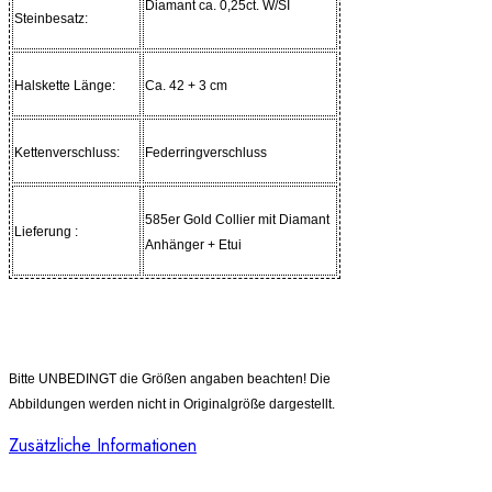
Diamant ca. 0,25ct. W/SI
Steinbesatz:
Halskette Länge
:
Ca. 42 + 3 cm
Kettenverschluss:
Federringverschluss
585er Gold Collier mit Diamant
Lieferung :
Anhänger + Etui
Dieser Ring wird Ihnen inklusive Zertifikat und
Schmucketui geliefert!
Bitte UNBEDINGT die Größen angaben beachten! Die
Abbildungen werden nicht in Originalgröße dargestellt.
Zusätzliche Informationen