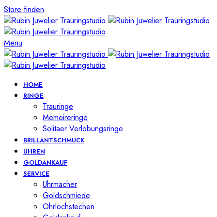
Store finden
Menu
HOME
RINGE
Trauringe
Memoireringe
Solitaer Verlobungsringe
BRILLANTSCHMUCK
UHREN
GOLDANKAUF
SERVICE
Uhrmacher
Goldschmiede
Ohrlochstechen