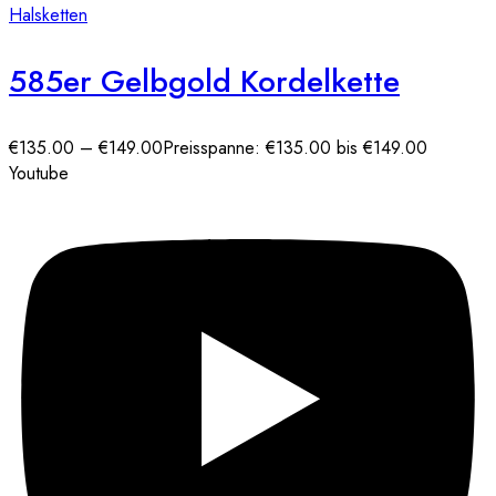
Halsketten
585er Gelbgold Kordelkette
€
135.00
–
€
149.00
Preisspanne: €135.00 bis €149.00
Youtube