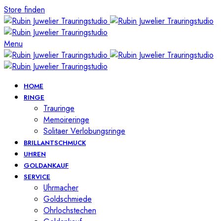
Store finden
Menu
HOME
RINGE
Trauringe
Memoireringe
Solitaer Verlobungsringe
BRILLANTSCHMUCK
UHREN
GOLDANKAUF
SERVICE
Uhrmacher
Goldschmiede
Ohrlochstechen