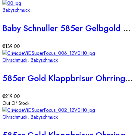
Babyschmuck
Baby Schnuller 585er Gelbgold mit Motiv 2 Babyschmuck Baby Sauger Neu
€
139.00
Ohrschmuck
,
Babyschmuck
585er Gold Klappbrisur Ohrringe Herz Model 3
€
219.00
Out Of Stock
Ohrschmuck
,
Babyschmuck