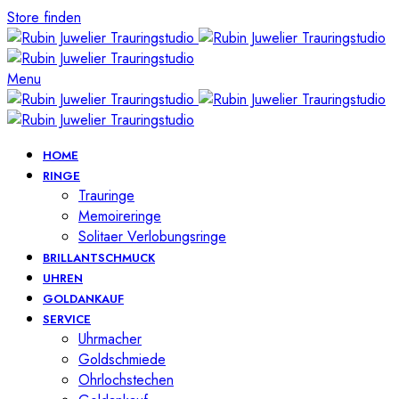
Store finden
Menu
HOME
RINGE
Trauringe
Memoireringe
Solitaer Verlobungsringe
BRILLANTSCHMUCK
UHREN
GOLDANKAUF
SERVICE
Uhrmacher
Goldschmiede
Ohrlochstechen