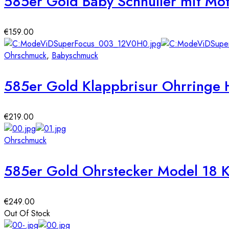
585er Gold Baby Schnuller mit Mot
€
159.00
Ohrschmuck
,
Babyschmuck
585er Gold Klappbrisur Ohrringe
€
219.00
Ohrschmuck
585er Gold Ohrstecker Model 18 
€
249.00
Out Of Stock