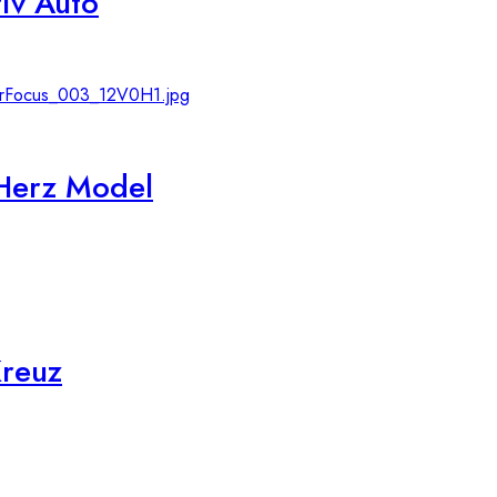
iv Auto
 Herz Model
Kreuz