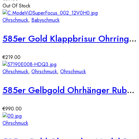
Out Of Stock
Ohrschmuck
,
Babyschmuck
585er Gold Klappbrisur Ohrringe Blume Model 2
€
219.00
Ohrschmuck
,
Ohrschmuck
,
Ohrschmuck
585er Gelbgold Ohrhänger Rubin 0,60ct. tropfenform und 40 x Diamanten 0,11ct.
€
990.00
Ohrschmuck