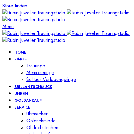
Store finden
Menu
HOME
RINGE
Trauringe
Memoireringe
Solitaer Verlobungsringe
BRILLANTSCHMUCK
UHREN
GOLDANKAUF
SERVICE
Uhrmacher
Goldschmiede
Ohrlochstechen