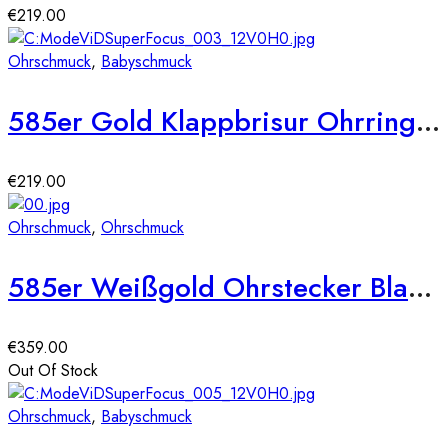
€
219.00
Ohrschmuck
,
Babyschmuck
585er Gold Klappbrisur Ohrringe Herz Model
€
219.00
Ohrschmuck
,
Ohrschmuck
585er Weißgold Ohrstecker Blautopas Krappenfassung – 1,74ct.
€
359.00
Out Of Stock
Ohrschmuck
,
Babyschmuck