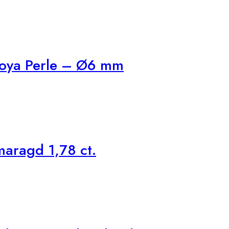
koya Perle – Ø6 mm
maragd 1,78 ct.