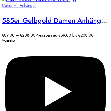
Collier mit Anhänger
585er Gelbgold Damen Anhänger Herz mit Zirkonia Steine
€
89.00
–
€
208.00
Preisspanne: €89.00 bis €208.00
Youtube