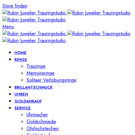
Store finden
Menu
HOME
RINGE
Trauringe
Memoireringe
Solitaer Verlobungsringe
BRILLANTSCHMUCK
UHREN
GOLDANKAUF
SERVICE
Uhrmacher
Goldschmiede
Ohrlochstechen