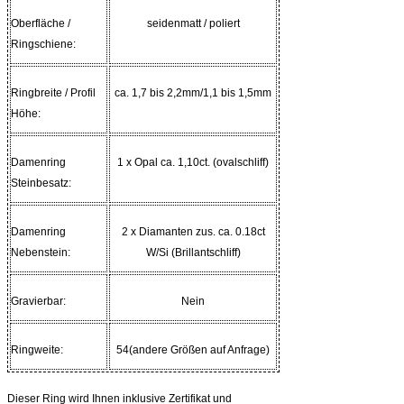
Oberfläche /
seidenmatt / poliert
Ringschiene
:
Ringbreite / Profil
ca. 1,7 bis 2,2mm/1,1 bis 1,5mm
Höhe:
Damenring
1 x Opal ca. 1,10ct. (ovalschliff)
Steinbesatz:
Damenring
2 x Diamanten zus. ca. 0.18ct
Nebenstein:
W/Si (Brillantschliff)
Gravierbar:
Nein
Ringweite:
54(andere Größen auf Anfrage)
Dieser Ring wird Ihnen inklusive Zertifikat und