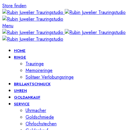
Store finden
Menu
HOME
RINGE
Trauringe
Memoireringe
Solitaer Verlobungsringe
BRILLANTSCHMUCK
UHREN
GOLDANKAUF
SERVICE
Uhrmacher
Goldschmiede
Ohrlochstechen