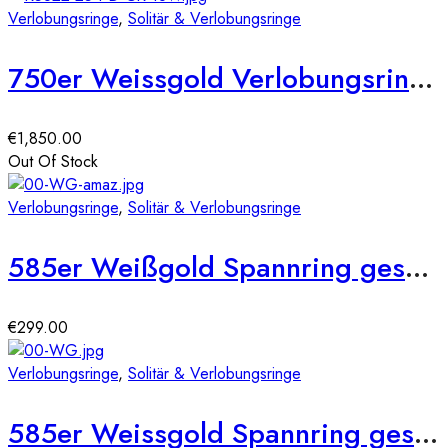
Verlobungsringe
,
Solitär & Verlobungsringe
750er Weissgold Verlobungsring mit 0,55ct, Princess Cut & Brillantkranz, Size 54
€
1,850.00
Out Of Stock
Verlobungsringe
,
Solitär & Verlobungsringe
585er Weißgold Spannring geschwungen mit Diamant 0,05 ct.
€
299.00
Verlobungsringe
,
Solitär & Verlobungsringe
585er Weissgold Spannring geschwungen mit Diamant 0,35 ct.