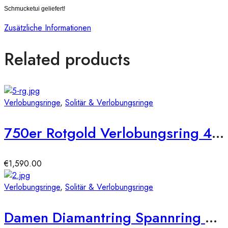
Schmucketui geliefert!
Zusätzliche Informationen
Related products
Verlobungsringe
,
Solitär & Verlobungsringe
750er Rotgold Verlobungsring 4er Krappen ca. 0,36 ct Illusion Diamant Gr. 54
€
1,590.00
Verlobungsringe
,
Solitär & Verlobungsringe
Damen Diamantring Spannring Weißgold 0,50 carat Solitärring Verlobungsring