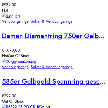
€
989.00
Hot
Verlobungsringe
,
Solitär & Verlobungsringe
Damen Diamantring 750er Gelbgold 0,23 carat Illusion Fassung Verlobungsring Solitärring
€
1,090.00
Hot
Out Of Stock
Verlobungsringe
,
Solitär & Verlobungsringe
585er Gelbgold Spannring geschwungen mit Diamant 0,05 ct.
€
299.00
Out Of Stock