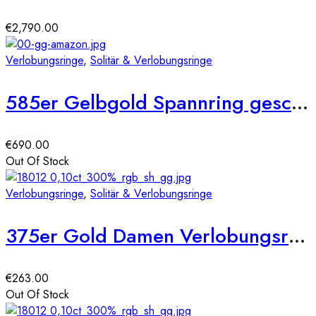
€
2,790.00
Verlobungsringe
,
Solitär & Verlobungsringe
585er Gelbgold Spannring geschwungen mit Diamant 0,10 ct.
€
690.00
Out Of Stock
Verlobungsringe
,
Solitär & Verlobungsringe
375er Gold Damen Verlobungsring mit Brillant ca. 0.08ct.
€
263.00
Out Of Stock