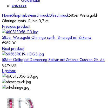
Goldankauf
KONTAKT
Home
Shop
Farbsteinschmuck
Ohrschmuck
585er Weissgold
Ohrringe synth. Rubin 0,7 ct.
Previous product
585er Weissgold Ohrringe synth. Smaragd mit Zirkonia
€
989.00
Next product
585er Gelbgold Damenring Solitair mit Zirkonia Cushion Gr. 54
€
379.00
Lightbox