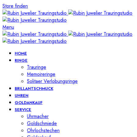
Store finden
Menu
HOME
RINGE
Trauringe
Memoireringe
Solitaer Verlobungsringe
BRILLANTSCHMUCK
UHREN
GOLDANKAUF
SERVICE
Uhrmacher
Goldschmiede
Ohrlochstechen