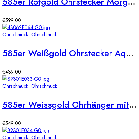
585er Rotgold Ohrstecker Morganit Krappenfassung – 0,59ct./36 x Diamanten zus. 0,13ct.
€
599.00
Ohrschmuck
,
Ohrschmuck
585er Weißgold Ohrstecker Aquamarin Krappenfassung – 1,45ct.
€
439.00
Ohrschmuck
,
Ohrschmuck
585er Weissgold Ohrhänger mit synth. Rubin und Zirkonia
€
549.00
Ohrschmuck
,
Ohrschmuck