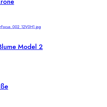
Krone
 Blume Model 2
üße