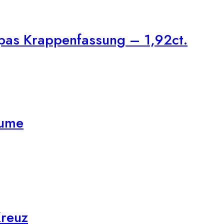
pas Krappenfassung – 1,92ct.
lume
Kreuz