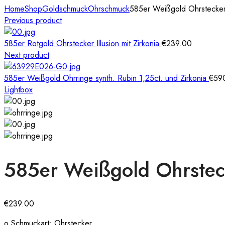
Home
Shop
Goldschmuck
Ohrschmuck
585er Weißgold Ohrstecker I
Previous product
585er Rotgold Ohrstecker Illusion mit Zirkonia
€
239.00
Next product
585er Weißgold Ohrringe synth. Rubin 1,25ct. und Zirkonia
€
59
Lightbox
585er Weißgold Ohrstecke
€
239.00
o Schmuckart: Ohrstecker