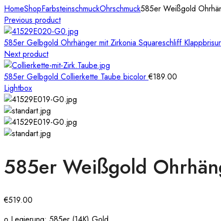
Home
Shop
Farbsteinschmuck
Ohrschmuck
585er Weißgold Ohrhänge
Previous product
585er Gelbgold Ohrhänger mit Zirkonia Squareschliff Klappbrisu
Next product
585er Gelbgold Collierkette Taube bicolor
€
189.00
Lightbox
585er Weißgold Ohrhänge
€
519.00
o Legierung: 585er (14K) Gold