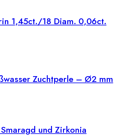
n 1,45ct./18 Diam. 0,06ct.
üßwasser Zuchtperle – Ø2 mm
 Smaragd und Zirkonia