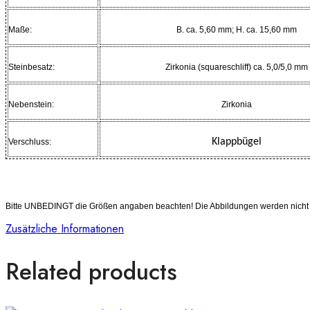
Maße:
B. ca. 5,60 mm; H. ca. 15,60 mm
Steinbesatz:
Zirkonia (squareschliff) ca. 5,0/5,0 mm
Nebenstein:
Zirkonia
Klappbügel
Verschluss:
Dieser Ohrstecker werden Ihnen inklusive Zertifikat und Schmucketui geliefert!
Bitte UNBEDINGT die Größen angaben beachten! Die Abbildungen werden nicht in
Zusätzliche Informationen
Related products