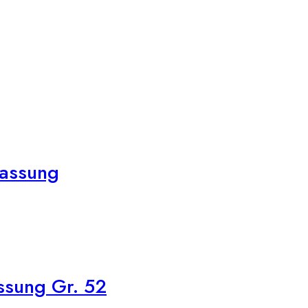
fassung
ssung Gr. 52