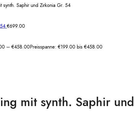
synth. Saphir und Zirkonia Gr. 54
. 54
€
699.00
00
–
€
458.00
Preisspanne: €199.00 bis €458.00
g mit synth. Saphir und 