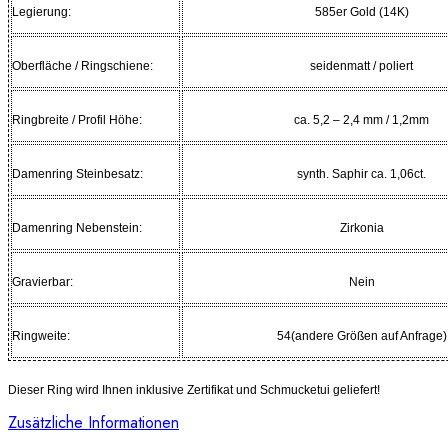
Legierung:
585er Gold (14K)
Oberfläche / Ringschiene:
seidenmatt / poliert
Ringbreite / Profil Höhe:
ca. 5,2 – 2,4 mm / 1,2mm
Damenring Steinbesatz:
synth. Saphir ca. 1,06ct.
Damenring Nebenstein:
Zirkonia
Gravierbar:
Nein
Ringweite:
54(andere Größen auf Anfrage)
Dieser Ring wird Ihnen inklusive Zertifikat und Schmucketui geliefert!
Zusätzliche Informationen