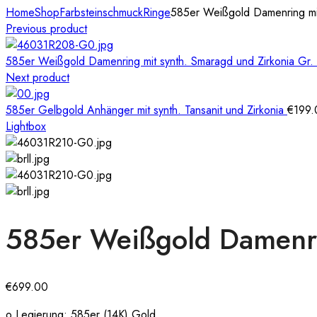
Home
Shop
Farbsteinschmuck
Ringe
585er Weißgold Damenring mit 
Previous product
585er Weißgold Damenring mit synth. Smaragd und Zirkonia Gr
Next product
585er Gelbgold Anhänger mit synth. Tansanit und Zirkonia
€
199.
Lightbox
585er Weißgold Damenrin
€
699.00
o Legierung: 585er (14K) Gold