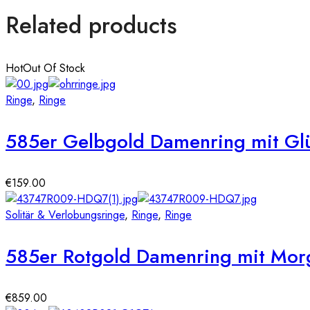
Related products
Hot
Out Of Stock
Ringe
,
Ringe
585er Gelbgold Damenring mit Glü
€
159.00
Solitär & Verlobungsringe
,
Ringe
,
Ringe
585er Rotgold Damenring mit Morg
€
859.00