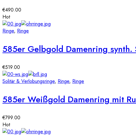
€
490.00
Hot
Ringe
,
Ringe
585er Gelbgold Damenring synth. 
€
519.00
Solitär & Verlobungsringe
,
Ringe
,
Ringe
585er Weißgold Damenring mit Rubi
€
799.00
Hot