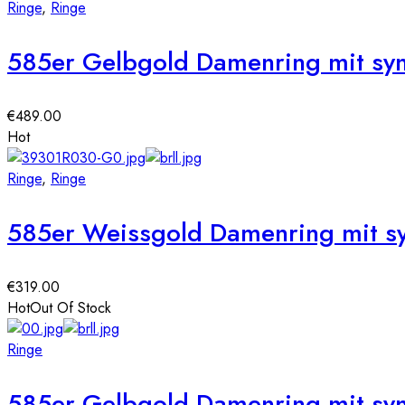
Ringe
,
Ringe
585er Gelbgold Damenring mit synt
€
489.00
Hot
Ringe
,
Ringe
585er Weissgold Damenring mit syn
€
319.00
Hot
Out Of Stock
Ringe
585er Gelbgold Damenring mit syn