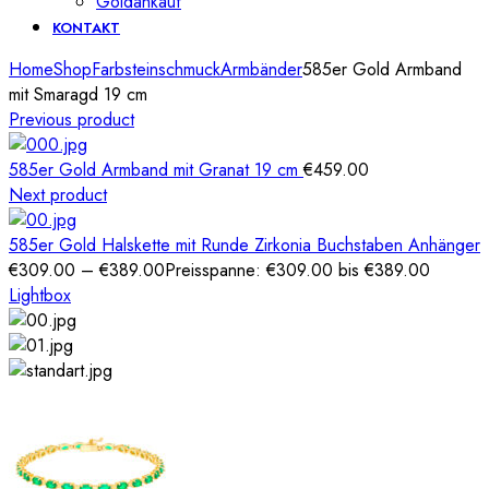
Goldankauf
KONTAKT
Home
Shop
Farbsteinschmuck
Armbänder
585er Gold Armband
mit Smaragd 19 cm
Previous product
585er Gold Armband mit Granat 19 cm
€
459.00
Next product
585er Gold Halskette mit Runde Zirkonia Buchstaben Anhänger
€
309.00
–
€
389.00
Preisspanne: €309.00 bis €389.00
Lightbox