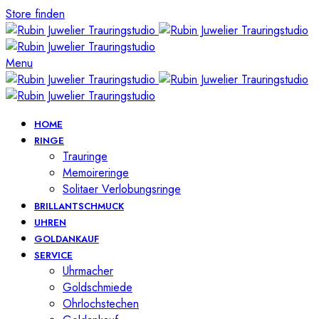
Store finden
Menu
HOME
RINGE
Trauringe
Memoireringe
Solitaer Verlobungsringe
BRILLANTSCHMUCK
UHREN
GOLDANKAUF
SERVICE
Uhrmacher
Goldschmiede
Ohrlochstechen