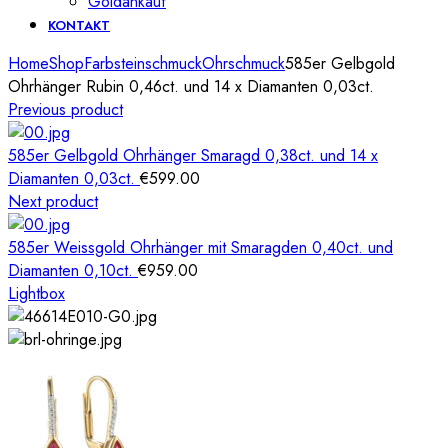
Goldankauf
KONTAKT
Home
Shop
Farbsteinschmuck
Ohrschmuck
585er Gelbgold
Ohrhänger Rubin 0,46ct. und 14 x Diamanten 0,03ct.
Previous product
585er Gelbgold Ohrhänger Smaragd 0,38ct. und 14 x
Diamanten 0,03ct.
€
599.00
Next product
585er Weissgold Ohrhänger mit Smaragden 0,40ct. und
Diamanten 0,10ct.
€
959.00
Lightbox