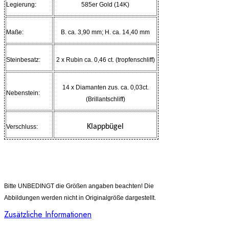
Legierung:
585er Gold (14K)
Maße:
B. ca. 3,90 mm; H. ca. 14,40 mm
Steinbesatz:
2 x Rubin ca. 0,46 ct. (tropfenschliff)
14 x Diamanten zus. ca. 0,03ct.
Nebenstein:
(Brillantschliff)
Klappbügel
Verschluss:
Dieser Ohrstecker werden Ihnen inklusive Zertifikat und
Schmucketui geliefert!
Bitte UNBEDINGT die Größen angaben beachten! Die
Abbildungen werden nicht in Originalgröße dargestellt.
Zusätzliche Informationen