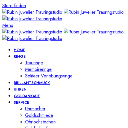
Store finden
Menu
HOME
RINGE
Trauringe
Memoireringe
Solitaer Verlobungsringe
BRILLANTSCHMUCK
UHREN
GOLDANKAUF
SERVICE
Uhrmacher
Goldschmiede
Ohrlochstechen