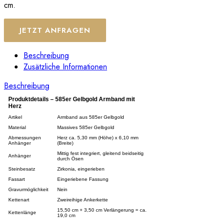
cm.
JETZT ANFRAGEN
Beschreibung
Zusätzliche Informationen
Beschreibung
Produktdetails – 585er Gelbgold Armband mit
Herz
Artikel
Armband aus 585er Gelbgold
Material
Massives 585er Gelbgold
Abmessungen
Herz ca. 5,30 mm (Höhe) x 6,10 mm
Anhänger
(Breite)
Mittig fest integriert, gleitend beidseitig
Anhänger
durch Ösen
Steinbesatz
Zirkonia, eingerieben
Fassart
Eingeriebene Fassung
Gravurmöglichkeit
Nein
Kettenart
Zweireihige Ankerkette
15,50 cm + 3,50 cm Verlängerung = ca.
Kettenlänge
19,0 cm