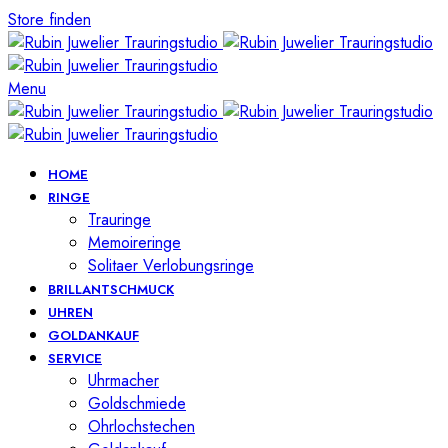
Store finden
Menu
HOME
RINGE
Trauringe
Memoireringe
Solitaer Verlobungsringe
BRILLANTSCHMUCK
UHREN
GOLDANKAUF
SERVICE
Uhrmacher
Goldschmiede
Ohrlochstechen