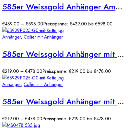
585er Weissgold Anhänger Amethyst tropfenform Cushion 4,48ct./ Diam. 0,03ct.
€
439.00
–
€
598.00
Preisspanne: €439.00 bis €598.00
Anhänger
,
Collier mit Anhänger
585er Weissgold Anhänger mit synth. Saphir
€
219.00
–
€
478.00
Preisspanne: €219.00 bis €478.00
Anhänger
,
Collier mit Anhänger
585er Weissgold Anhänger mit synth. Smaragd und Zirkonia
€
219.00
–
€
478.00
Preisspanne: €219.00 bis €478.00