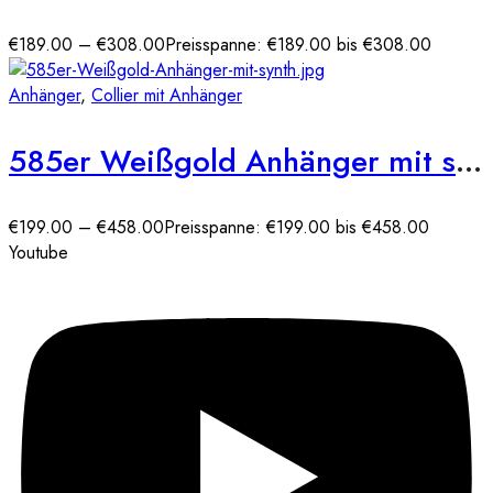
€
189.00
–
€
308.00
Preisspanne: €189.00 bis €308.00
Anhänger
,
Collier mit Anhänger
585er Weißgold Anhänger mit synth. Saphir und Zirkonia
€
199.00
–
€
458.00
Preisspanne: €199.00 bis €458.00
Youtube