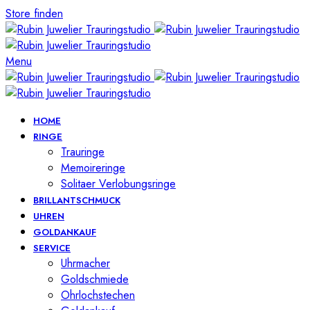
Store finden
Menu
HOME
RINGE
Trauringe
Memoireringe
Solitaer Verlobungsringe
BRILLANTSCHMUCK
UHREN
GOLDANKAUF
SERVICE
Uhrmacher
Goldschmiede
Ohrlochstechen