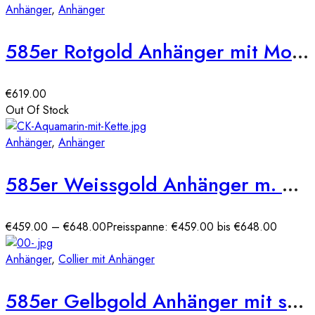
Anhänger
,
Anhänger
585er Rotgold Anhänger mit Morganit 1,13ct. und Brill. 0,12ct.
€
619.00
Out Of Stock
Anhänger
,
Anhänger
585er Weissgold Anhänger m. ovalem Aqaumarin ca. 0,75ct. mit Diamanten 0,09ct.
€
459.00
–
€
648.00
Preisspanne: €459.00 bis €648.00
Anhänger
,
Collier mit Anhänger
585er Gelbgold Anhänger mit synth. Rubin und Zirkonia